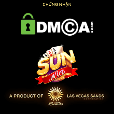
CHỨNG NHẬN