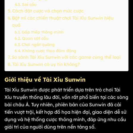
Soi cầu
Cách đặt cược và chọn mức cược
Bật mí các chiến thuật chơi Tài Xỉu Sunwin hiệu
quả
Gấp thếp thông minh
Quan sát cầu
Chơi ngắt quãng
Không cược theo đám đông
So sánh Tài Xỉu Sunwin với các game cùng thể loại
Tài Xỉu Sunwin có uy tín không?
Giới thiệu về Tài Xỉu Sunwin
Tài Xỉu Sunwin được phát triển dựa trên trò chơi Tài
Xỉu truyền thống lâu đời, vốn rất phổ biến tại các sòng
bài châu Á. Tuy nhiên, phiên bản của Sunwin đã cải
tiến vượt trội, kết hợp đồ họa hiện đại, giao diện dễ sử
dụng và hệ thống cược thông minh, đáp ứng nhu cầu
giải trí của người dùng trên nền tảng số.