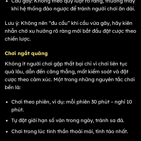
Cầu gãy: Không theo quy luật rõ ràng, thường thấy
khi hệ thống đảo ngược để tránh người chơi ăn dài.
Lưu ý: Không nên “đu cầu” khi cầu vừa gãy, hãy kiên
nhẫn chờ xu hướng rõ ràng mới bắt đầu đặt cược theo
chiến lược.
Chơi ngắt quãng
Không ít người chơi gặp thất bại chỉ vì chơi liên tục
quá lâu, dẫn đến căng thẳng, mất kiểm soát và đặt
cược theo cảm xúc. Một trong những nguyên tắc chơi
bền là:
Chơi theo phiên, ví dụ: mỗi phiên 30 phút – nghỉ 10
phút.
Tự đặt giới hạn số ván trong ngày, tránh sa đà.
Chơi trong lúc tinh thần thoải mái, tỉnh táo nhất.