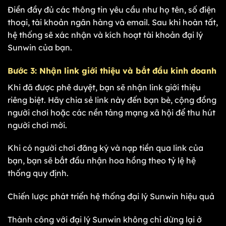
Điền đầy đủ các thông tin yêu cầu như họ tên, số điện
thoại, tài khoản ngân hàng và email. Sau khi hoàn tất,
hệ thống sẽ xác nhận và kích hoạt tài khoản đại lý
Sunwin của bạn.
Bước 3: Nhận link giới thiệu và bắt đầu kinh doanh
Khi đã được phê duyệt, bạn sẽ nhận link giới thiệu
riêng biệt. Hãy chia sẻ link này đến bạn bè, cộng đồng
người chơi hoặc các nền tảng mạng xã hội để thu hút
người chơi mới.
Khi có người chơi đăng ký và nạp tiền qua link của
bạn, bạn sẽ bắt đầu nhận hoa hồng theo tỷ lệ hệ
thống quy định.
Chiến lược phát triển hệ thống đại lý Sunwin hiệu quả
Thành công với đại lý Sunwin không chỉ dừng lại ở