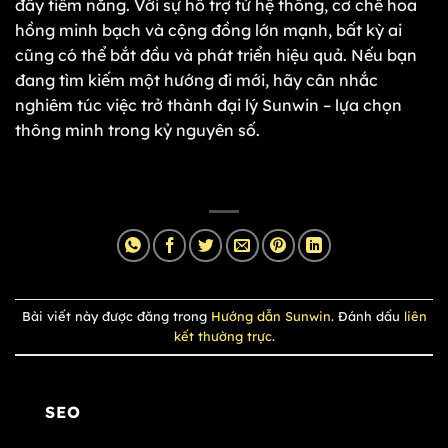
đầy tiềm năng. Với sự hỗ trợ từ hệ thống, cơ chế hoa
hồng minh bạch và cộng đồng lớn mạnh, bất kỳ ai
cũng có thể bắt đầu và phát triển hiệu quả. Nếu bạn
đang tìm kiếm một hướng đi mới, hãy cân nhắc
nghiêm túc việc trở thành đại lý Sunwin – lựa chọn
thông minh trong kỷ nguyên số.
Bài viết này được đăng trong
Hướng dẫn Sunwin
. Đánh dấu
liên
kết thường trực
.
SEO