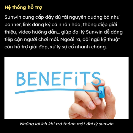
Hệ thống hỗ trợ
Sunwin cung cấp đầy đủ tài nguyên quảng bá như
banner, link đăng ký cá nhân hóa, thông điệp giới
thiệu, video hướng dẫn… giúp đại lý Sunwin dễ dàng
tiếp cận người chơi mới. Ngoài ra, đội ngũ kỹ thuật
còn hỗ trợ giải đáp, xử lý sự cố nhanh chóng.
Những lợi ích khi trở thành một đại lý sunwin