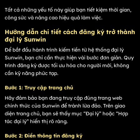
Tất cả những yếu tố này giúp bạn tiết kiệm thời gian,
công sức và nâng cao hiệu quả làm việc.
Hướng dẫn chi tiết cách đăng ký trở thành
đại lý Sunwin
Để bắt đầu hành trình kiếm tiền từ hệ thống đại lý
Sunwin, bạn chỉ cần thực hiện vài bước đơn giản. Quy
trình đăng ký được tối ưu hóa cho người mới, không
cần kỹ năng phức tạp.
Bước 1: Truy cập trang chủ
Hãy đảm bảo bạn đang truy cập đúng trang web
chính thức của Sunwin để tránh lừa đảo. Trên giao
diện trang chủ, bạn sẽ thấy mục “Đại lý” hoặc “Hợp
tác đại lý” hiển thị rõ ràng.
Bước 2: Điền thông tin đăng ký