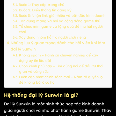
Bước 1: Truy cập trang chủ
Bước 2: Điền thông tin đăng ký
Bước 3: Nhận link giới thiệu và bắt đầu kinh doanh
Tận dụng mạng xã hội và cộng đồng game thủ
Tổ chức mini game và tặng quà để thu hút người
chơi
Xây dựng nhóm hỗ trợ người chơi riêng
Những lưu ý quan trọng dành cho hội viên khi làm
đại lý Sunwin
Không spam – Hành xử chuyên nghiệp để xây
dựng uy tín lâu dài
Chọn kênh phù hợp – Tìm đúng nơi để đầu tư thời
gian và công sức
Luôn cập nhật chính sách mới – Nắm rõ quyền lợi
để không bỏ lỡ cơ hội
Hệ thống đại lý Sunwin là gì?
Đại lý Sunwin là một hình thức hợp tác kinh doanh
giữa người chơi và nhà phát hành game Sunwin. Thay