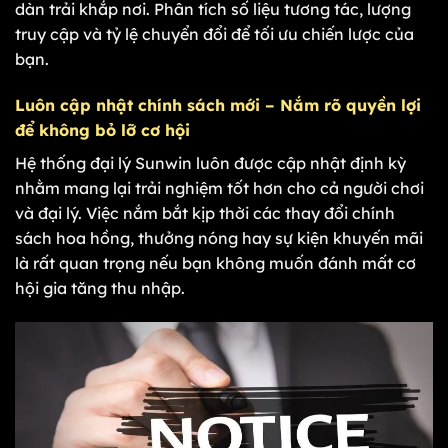
dàn trải khắp nơi. Phân tích số liệu tương tác, lượng
truy cập và tỷ lệ chuyển đổi để tối ưu chiến lược của
bạn.
Luôn cập nhật chính sách mới – Nắm rõ quyền lợi
để không bỏ lỡ cơ hội
Hệ thống đại lý Sunwin luôn được cập nhật định kỳ
nhằm mang lại trải nghiệm tốt hơn cho cả người chơi
và đại lý. Việc nắm bắt kịp thời các thay đổi chính
sách hoa hồng, thưởng nóng hay sự kiện khuyến mãi
là rất quan trọng nếu bạn không muốn đánh mất cơ
hội gia tăng thu nhập.