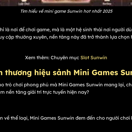
Tìm hiểu về mini game Sunwin hot nhất 2025
là nơi để chơi game, mà là một hệ sinh thái nơi người dùng
truy cập thường xuyên, nền tảng này đã trở thành lựa ch
Xem thêm: Chuyên mục
Slot Sunwin
n thương hiệu sảnh Mini Games Su
kho trò chơi phong phú mà Mini Games Sunwin mang lại, chắ
m nền tảng giải trí trực tuyến hiện nay?
n về thể loại, Mini Games Sunwin đem đến cho người chơi