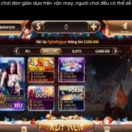
ò chơi đơn giản dựa trên vận may, người chơi đều có thể d