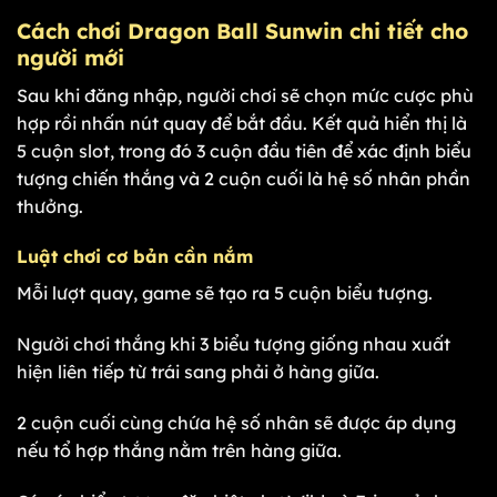
Cách chơi Dragon Ball Sunwin chi tiết cho
người mới
Sau khi đăng nhập, người chơi sẽ chọn mức cược phù
hợp rồi nhấn nút quay để bắt đầu. Kết quả hiển thị là
5 cuộn slot, trong đó 3 cuộn đầu tiên để xác định biểu
tượng chiến thắng và 2 cuộn cuối là hệ số nhân phần
thưởng.
Luật chơi cơ bản cần nắm
Mỗi lượt quay, game sẽ tạo ra 5 cuộn biểu tượng.
Người chơi thắng khi 3 biểu tượng giống nhau xuất
hiện liên tiếp từ trái sang phải ở hàng giữa.
2 cuộn cuối cùng chứa hệ số nhân sẽ được áp dụng
nếu tổ hợp thắng nằm trên hàng giữa.