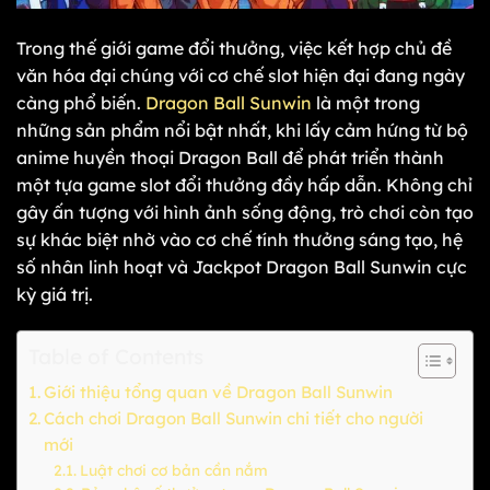
Trong thế giới game đổi thưởng, việc kết hợp chủ đề
văn hóa đại chúng với cơ chế slot hiện đại đang ngày
càng phổ biến.
Dragon Ball Sunwin
là một trong
những sản phẩm nổi bật nhất, khi lấy cảm hứng từ bộ
anime huyền thoại Dragon Ball để phát triển thành
một tựa game slot đổi thưởng đầy hấp dẫn. Không chỉ
gây ấn tượng với hình ảnh sống động, trò chơi còn tạo
sự khác biệt nhờ vào cơ chế tính thưởng sáng tạo, hệ
số nhân linh hoạt và Jackpot Dragon Ball Sunwin cực
kỳ giá trị.
Table of Contents
Giới thiệu tổng quan về Dragon Ball Sunwin
Cách chơi Dragon Ball Sunwin chi tiết cho người
mới
Luật chơi cơ bản cần nắm