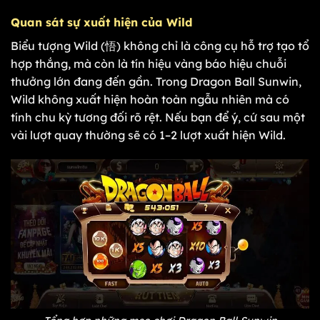
Quan sát sự xuất hiện của Wild
Biểu tượng Wild (悟) không chỉ là công cụ hỗ trợ tạo tổ
hợp thắng, mà còn là tín hiệu vàng báo hiệu chuỗi
thưởng lớn đang đến gần. Trong Dragon Ball Sunwin,
Wild không xuất hiện hoàn toàn ngẫu nhiên mà có
tính chu kỳ tương đối rõ rệt. Nếu bạn để ý, cứ sau một
vài lượt quay thường sẽ có 1–2 lượt xuất hiện Wild.