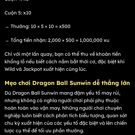
Cuộn 5: x10
→ Thưởng: 10 × 5 × 10 = x500
→ Tổng tiền nhận: 2,000 × 500 = 1,000,000 xu
Chỉ với một lần quay, bạn có thể thu về khoản tiền
khổng lồ nếu biết cách nắm bắt thời cơ, đặc biệt khi
Wild và Jackpot xuất hiện cùng lúc.
Mẹo chơi Dragon Ball Sunwin dễ thắng lớn
Dù Dragon Ball Sunwin mang đậm yếu tố may rủi,
nhưng không có nghĩa người chơi phải phụ thuộc
hoàn toàn vào vận may. Những người chơi chuyên
nghiệp luôn biết cách phân tích biểu tượng, quan sát
chu kỳ xuất hiện của các yếu tố đặc biệt và lên chiến
lược cụ thể để tối ưu phần thưởng.