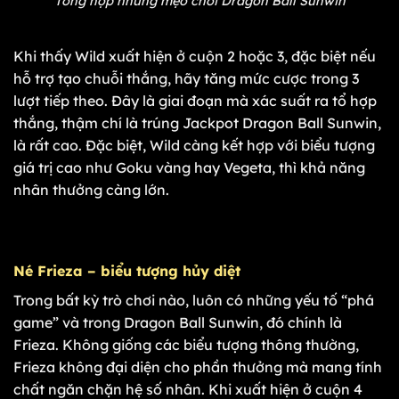
Tổng hợp những mẹo chơi Dragon Ball Sunwin
Khi thấy Wild xuất hiện ở cuộn 2 hoặc 3, đặc biệt nếu
hỗ trợ tạo chuỗi thắng, hãy tăng mức cược trong 3
lượt tiếp theo. Đây là giai đoạn mà xác suất ra tổ hợp
thắng, thậm chí là trúng Jackpot Dragon Ball Sunwin,
là rất cao. Đặc biệt, Wild càng kết hợp với biểu tượng
giá trị cao như Goku vàng hay Vegeta, thì khả năng
nhân thưởng càng lớn.
Né Frieza – biểu tượng hủy diệt
Trong bất kỳ trò chơi nào, luôn có những yếu tố “phá
game” và trong Dragon Ball Sunwin, đó chính là
Frieza. Không giống các biểu tượng thông thường,
Frieza không đại diện cho phần thưởng mà mang tính
chất ngăn chặn hệ số nhân. Khi xuất hiện ở cuộn 4