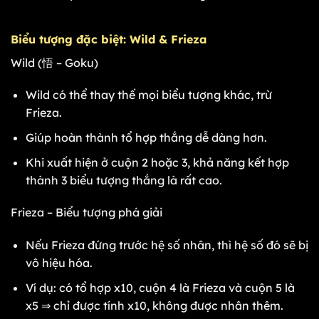
Biểu tượng đặc biệt: Wild & Frieza
Wild (悟 – Goku)
Wild có thể thay thế mọi biểu tượng khác, trừ
Frieza.
Giúp hoàn thành tổ hợp thắng dễ dàng hơn.
Khi xuất hiện ở cuộn 2 hoặc 3, khả năng kết hợp
thành 3 biểu tượng thắng là rất cao.
Frieza – Biểu tượng phá giải
Nếu Frieza đứng trước hệ số nhân, thì hệ số đó sẽ bị
vô hiệu hóa.
Ví dụ: có tổ hợp x10, cuộn 4 là Frieza và cuộn 5 là
x5 ⇒ chỉ được tính x10, không được nhân thêm.