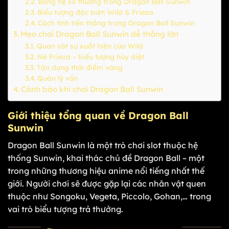
Bảng hệ số thưởng trong Dragon Ball Sunwin
Biểu tượng đặc biệt: Wild & Frieza
Cách tính tiền thắng trong Dragon Ball Sunwin
Mẹo chơi Dragon Ball Sunwin dễ thắng lớn
Quan sát sự xuất hiện của Wild
Né Frieza – biểu tượng hủy diệt
Tận dụng thời điểm vàng
Quản lý vốn
Cảnh báo khi chơi Dragon Ball Sunwin
Giới thiệu tổng quan về Dragon Ball
Sunwin
Dragon Ball Sunwin là một trò chơi slot thuộc hệ
thống Sunwin, khai thác chủ đề Dragon Ball – một
trong những thương hiệu anime nổi tiếng nhất thế
giới. Người chơi sẽ được gặp lại các nhân vật quen
thuộc như Songoku, Vegeta, Piccolo, Gohan,… trong
vai trò biểu tượng trả thưởng.