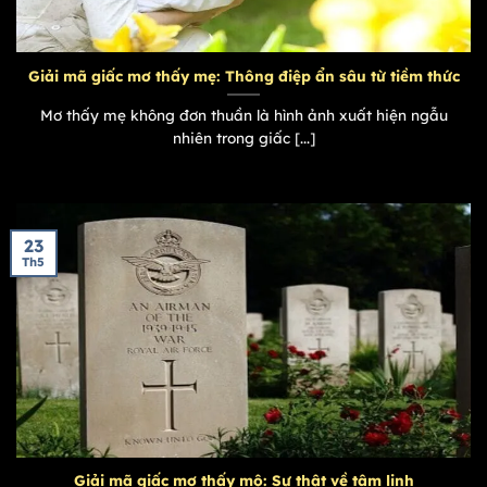
Giải mã giấc mơ thấy mẹ: Thông điệp ẩn sâu từ tiềm thức
Mơ thấy mẹ không đơn thuần là hình ảnh xuất hiện ngẫu
nhiên trong giấc [...]
23
Th5
Giải mã giấc mơ thấy mộ: Sự thật về tâm linh