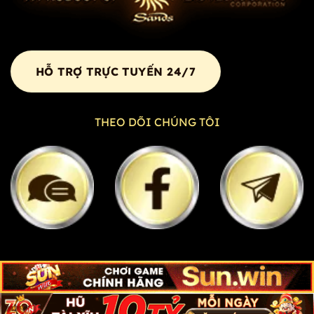
HỖ TRỢ TRỰC TUYẾN 24/7
THEO DÕI CHÚNG TÔI
Copyright 2026 ©
Bản Quyền Thuộc SUNWIN