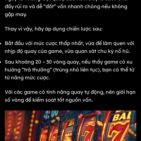
đầy rủi ro và dễ “đốt” vốn nhanh chóng nếu không
gặp may.
Thay vì vậy, hãy áp dụng chiến lược sau:
Bắt đầu với mức cược thấp nhất, vừa để làm quen với
nhịp độ quay của game, vừa quan sát chu kỳ nổ hũ.
Sau khoảng 20 – 30 vòng quay, nếu thấy game có xu
hướng “trả thưởng” (trúng nhỏ liên tục), bạn có thể từ
từ nâng mức cược.
Với các game có tính năng quay tự động, nên giới hạn
số vòng để kiểm soát tốt nguồn vốn.