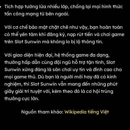
Tích hợp tường lửa nhiều lớp, chống lại mọi hình thức
tấn công mạng từ bên ngoài.
Với cơ chế bảo mật chặt chẽ như vậy, bạn hoàn toàn
có thể yên tâm khi đăng ký, nạp rút tiền và chơi game
trên Slot Sunwin mà không lo bị lộ thông tin.
Với giao diện hiện đại, hệ thống game đa dạng,
thưởng hấp dẫn cùng đội ngũ hỗ trợ tận tình, Slot
Sunwin xứng đáng là sân chơi uy tín và đỉnh cao cho
mọi game thủ. Dù bạn là người mới hay đã có kinh
nghiệm, thì Slot Sunwin vẫn mang đến những phút
giây giải trí tuyệt vời, kèm theo đó là cơ hội trúng
thưởng cực lớn.
Nguồn tham khảo:
Wikipedia tiếng Việt