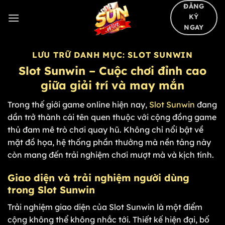
Bỏ
ĐĂNG
KÝ
qua
NGAY
nội
dung
LƯU TRỮ DANH MỤC:
SLOT SUNWIN
Slot Sunwin – Cuộc chơi đỉnh cao
giữa giải trí và may mắn
Trong thế giới game online hiện nay,
Slot Sunwin
đang
dần trở thành cái tên quen thuộc với cộng đồng game
thủ đam mê trò chơi quay hũ. Không chỉ nổi bật về
mặt đồ họa, hệ thống phần thưởng mà nền tảng này
còn mang đến trải nghiệm chơi mượt mà và kịch tính.
Giao diện và trải nghiệm người dùng
trong Slot Sunwin
Trải nghiệm giao diện của Slot Sunwin là một điểm
cộng không thể không nhắc tới. Thiết kế hiện đại, bố