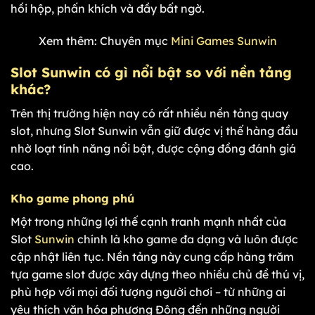
hồi hộp, phấn khích và đầy bất ngờ.
Xem thêm: Chuyên mục
Mini Games Sunwin
Slot Sunwin có gì nổi bật so với nền tảng
khác?
Trên thị trường hiện nay có rất nhiều nền tảng quay
slot, nhưng Slot Sunwin vẫn giữ được vị thế hàng đầu
nhờ loạt tính năng nổi bật, được cộng đồng đánh giá
cao.
Kho game phong phú
Một trong những lợi thế cạnh tranh mạnh nhất của
Slot
Sunwin
chính là kho game đa dạng và luôn được
cập nhật liên tục. Nền tảng này cung cấp hàng trăm
tựa game slot được xây dựng theo nhiều chủ đề thú vị,
phù hợp với mọi đối tượng người chơi – từ những ai
yêu thích văn hóa phương Đông đến những người