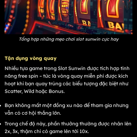
Tổng hợp những mẹo chơi slot sunwin cực hay
Tận dụng vòng quay
Nhiều tựa game trong Slot Sunwin được tích hợp tính
năng free spin – tức là vòng quay miễn phí được kích
hoạt khi bạn quay trúng các biểu tượng đặc biệt như
Scatter, Wild hoặc Bonus.
Bạn không mất một đồng xu nào để tham gia nhưng
vẫn có cơ hội thắng lớn.
Trong chế độ này, phần thưởng thường được nhân lên
2x, 3x, thậm chí có game lên tới 10x.