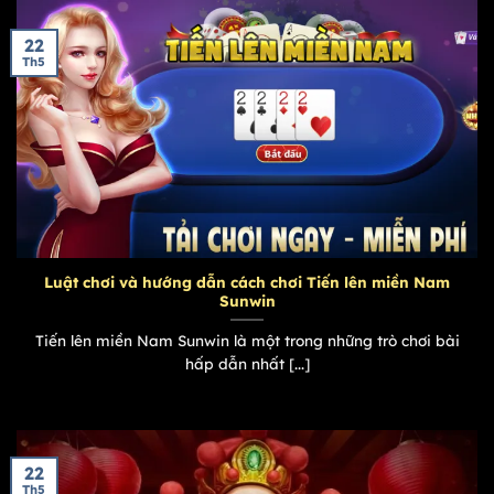
22
Th5
Luật chơi và hướng dẫn cách chơi Tiến lên miền Nam
Sunwin
Tiến lên miền Nam Sunwin là một trong những trò chơi bài
hấp dẫn nhất [...]
22
Th5