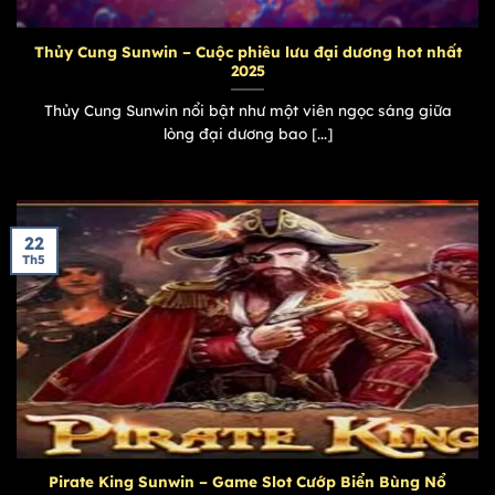
Thủy Cung Sunwin – Cuộc phiêu lưu đại dương hot nhất
2025
Thủy Cung Sunwin nổi bật như một viên ngọc sáng giữa
lòng đại dương bao [...]
22
Th5
Pirate King Sunwin – Game Slot Cướp Biển Bùng Nổ