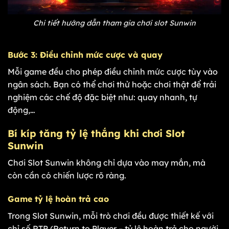
Chi tiết hướng dẫn tham gia chơi slot Sunwin
Bước 3: Điều chỉnh mức cược và quay
Mỗi game đều cho phép điều chỉnh mức cược tùy vào
ngân sách. Bạn có thể chơi thử hoặc chơi thật để trải
nghiệm các chế độ đặc biệt như: quay nhanh, tự
động,…
Bí kíp tăng tỷ lệ thắng khi chơi Slot
Sunwin
Chơi Slot Sunwin không chỉ dựa vào may mắn, mà
còn cần có chiến lược rõ ràng.
Game tỷ lệ hoàn trả cao
Trong Slot Sunwin, mỗi trò chơi đều được thiết kế với
chỉ số RTP (Return to Player – tỷ lệ hoàn trả cho người