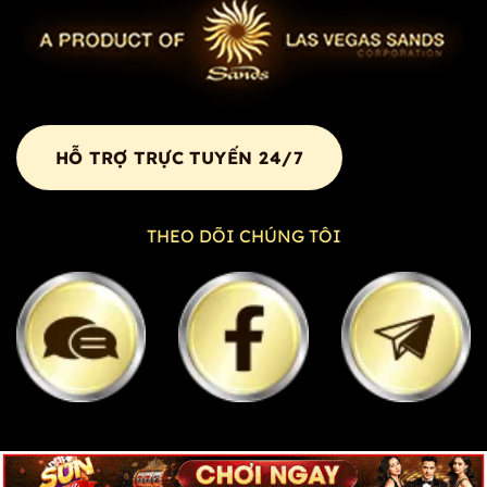
HỖ TRỢ TRỰC TUYẾN 24/7
THEO DÕI CHÚNG TÔI