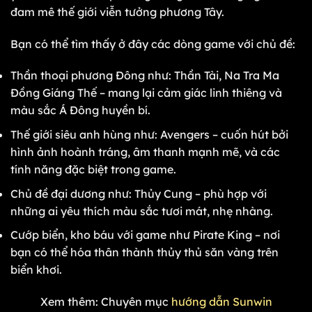
đam mê thế giới viễn tưởng phương Tây.
Bạn có thể tìm thấy ở đây các dòng game với chủ đề:
Thần thoại phương Đông như: Thần Tài, Na Tra Ma
Đồng Giáng Thế – mang lại cảm giác linh thiêng và
màu sắc Á Đông huyền bí.
Thế giới siêu anh hùng như: Avengers – cuốn hút bởi
hình ảnh hoành tráng, âm thanh mạnh mẽ, và các
tính năng đặc biệt trong game.
Chủ đề đại dương như: Thủy Cung – phù hợp với
những ai yêu thích màu sắc tươi mát, nhẹ nhàng.
Cướp biển, kho báu với game như Pirate King – nơi
bạn có thể hóa thân thành thủy thủ săn vàng trên
biển khơi.
Xem thêm: Chuyên mục
hướng dẫn Sunwin