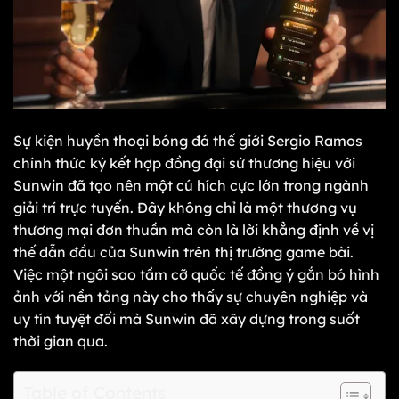
Sự kiện huyền thoại bóng đá thế giới Sergio Ramos
chính thức ký kết hợp đồng đại sứ thương hiệu với
Sunwin đã tạo nên một cú hích cực lớn trong ngành
giải trí trực tuyến. Đây không chỉ là một thương vụ
thương mại đơn thuần mà còn là lời khẳng định về vị
thế dẫn đầu của Sunwin trên thị trường game bài.
Việc một ngôi sao tầm cỡ quốc tế đồng ý gắn bó hình
ảnh với nền tảng này cho thấy sự chuyên nghiệp và
uy tín tuyệt đối mà Sunwin đã xây dựng trong suốt
thời gian qua.
Table of Contents