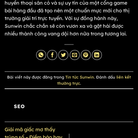
huyền thoại sân cỏ và sự uy tín của một cổng game
bài hàng đầu đã tạo nên một chuẩn mực mới cho thị
trường giải trí trực tuyến. Với sự đồng hành này,
Sunwin chắc chắn sẽ còn vươn xa và gặt hái được
nhiều thành công vang dội hơn nữa trong tương lai.
Bài viết này được đăng trong
Tin tức Sunwin
. Đánh dấu
liên kết
thường trực
.
SEO
Giải mã giấc mơ thấy
trúng số – Điềm báo hay