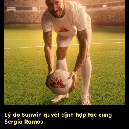
Lý do Sunwin quyết định hợp tác cùng
Sergio Ramos