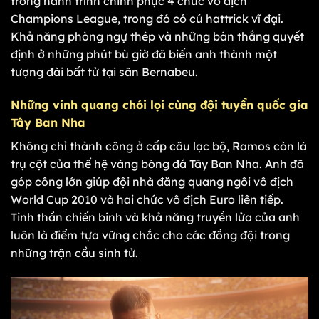
trong hành trình chinh phục 4 chức vô địch
Champions League, trong đó có cú hattrick vĩ đại.
Khả năng phòng ngự thép và những bàn thắng quyết
định ở những phút bù giờ đã biến anh thành một
tượng đài bất tử tại sân Bernabeu.
Những vinh quang chói lọi cùng đội tuyển quốc gia
Tây Ban Nha
Không chỉ thành công ở cấp câu lạc bộ, Ramos còn là
trụ cột của thế hệ vàng bóng đá Tây Ban Nha. Anh đã
góp công lớn giúp đội nhà đăng quang ngôi vô địch
World Cup 2010 và hai chức vô địch Euro liên tiếp.
Tinh thần chiến binh và khả năng truyền lửa của anh
luôn là điểm tựa vững chắc cho các đồng đội trong
những trận cầu sinh tử.