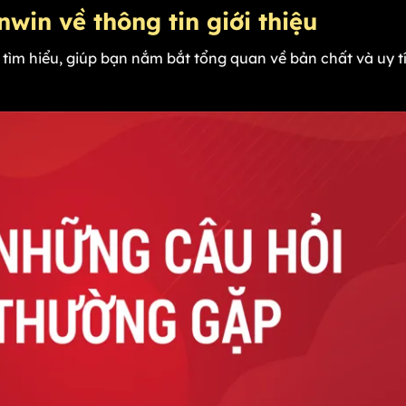
win về thông tin giới thiệu
ìm hiểu, giúp bạn nắm bắt tổng quan về bản chất và uy t