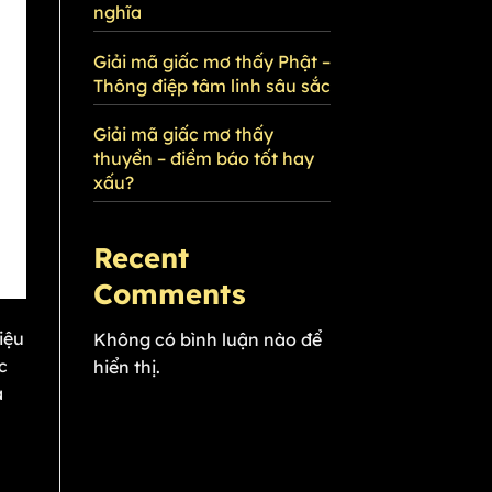
nghĩa
Giải mã giấc mơ thấy Phật –
Thông điệp tâm linh sâu sắc
Giải mã giấc mơ thấy
thuyền – điềm báo tốt hay
xấu?
Recent
Comments
iệu
Không có bình luận nào để
c
hiển thị.
à