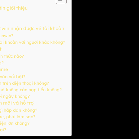
n giới thiệu
nwin nhận được về tài khoản
unwin?
tài khoản với người khác không?
t
h thức nào?
g?
game
nào nổi bật?
 trên điện thoại không?
 mà không cần nạp tiền không?
ỗi ngày không?
 mãi và hỗ trợ
gì hấp dẫn không?
me, phải làm sao?
iện lớn không?
lại?