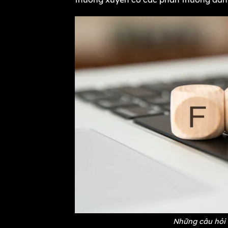
Những câu hỏi 