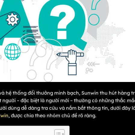
n và hệ thống đổi thưởng minh bạch, Sunwin thu hút hàng tr
t người – đặc biệt là người mới – thường có những thắc mắ
gười dùng dễ dàng tra cứu và nắm bắt thông tin, dưới đây l
nwin
, được chia theo nhóm chủ đề rõ ràng.