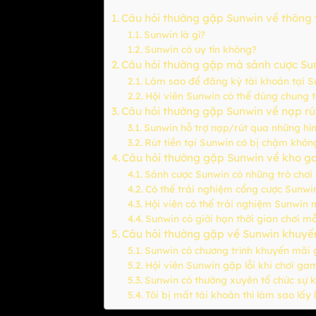
Câu hỏi thường gặp Sunwin về thông ti
Sunwin là gì?
Sunwin có uy tín không?
Câu hỏi thường gặp mà sảnh cược Su
Làm sao để đăng ký tài khoản tại S
Hội viên Sunwin có thể dùng chung 
Câu hỏi thường gặp Sunwin về nạp rú
Sunwin hỗ trợ nạp/rút qua những hìn
Rút tiền tại Sunwin có bị chậm khôn
Câu hỏi thường gặp Sunwin về kho 
Sảnh cược Sunwin có những trò chơi 
Có thể trải nghiệm cổng cược Sunwin
Hội viên có thể trải nghiệm Sunwin
Sunwin có giới hạn thời gian chơi m
Câu hỏi thường gặp về Sunwin khuyến
Sunwin có chương trình khuyến mãi 
Hội viên Sunwin gặp lỗi khi chơi ga
Sunwin có thường xuyên tổ chức sự k
Tôi bị mất tài khoản thì làm sao lấy 