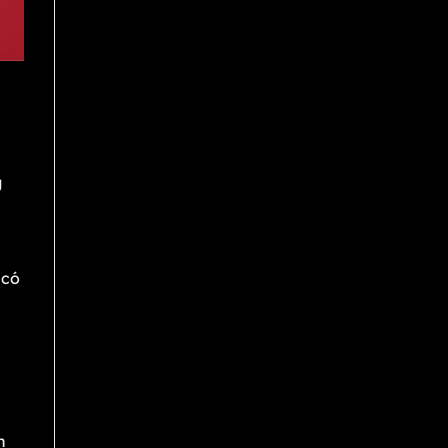
g
 có
h