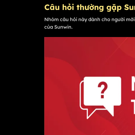
Câu hỏi thường gặp Sun
Nhóm câu hỏi này dành cho người mới t
của Sunwin.