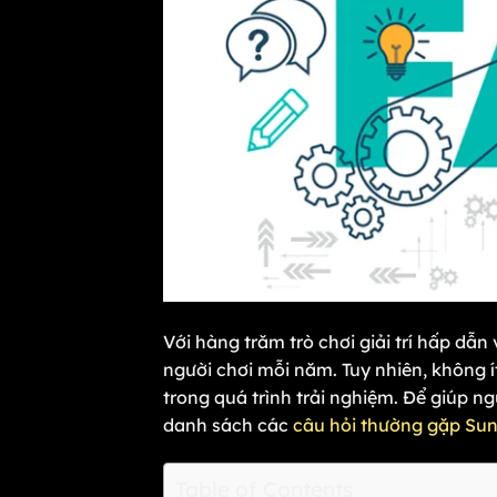
Với hàng trăm trò chơi giải trí hấp dẫ
người chơi mỗi năm. Tuy nhiên, không í
trong quá trình trải nghiệm. Để giúp n
danh sách các
câu hỏi thường gặp Su
Table of Contents