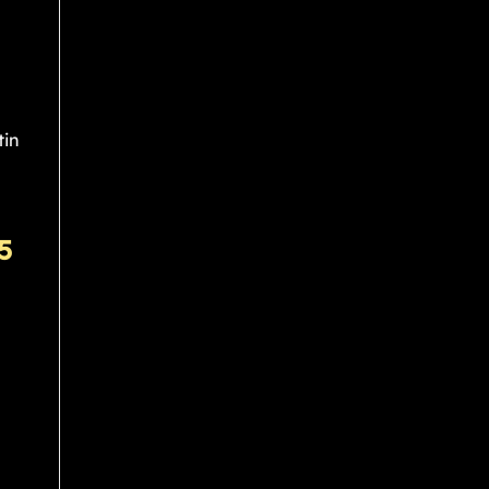
tin
5