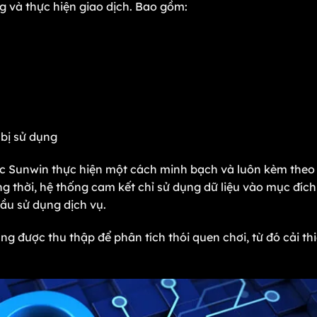
g và thực hiện giao dịch. Bao gồm:
t bị sử dụng
ợc Sunwin thực hiện một cách minh bạch và luôn kèm theo
g thời, hệ thống cam kết chỉ sử dụng dữ liệu vào mục đích
ầu sử dụng dịch vụ.
ng được thu thập để phân tích thói quen chơi, từ đó cải th