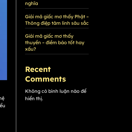
nghĩa
Giải mã giấc mơ thấy Phật –
Thông điệp tâm linh sâu sắc
Giải mã giấc mơ thấy
thuyền – điềm báo tốt hay
xấu?
Recent
Comments
Không có bình luận nào để
hệ
hiển thị.
iểu