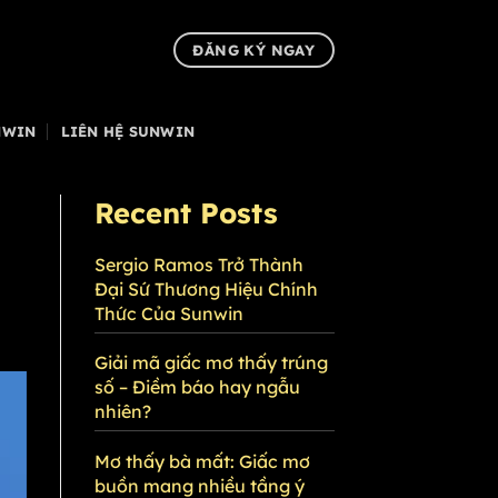
ĐĂNG KÝ NGAY
NWIN
LIÊN HỆ SUNWIN
Recent Posts
Sergio Ramos Trở Thành
Đại Sứ Thương Hiệu Chính
Thức Của Sunwin
Giải mã giấc mơ thấy trúng
số – Điềm báo hay ngẫu
nhiên?
Mơ thấy bà mất: Giấc mơ
buồn mang nhiều tầng ý