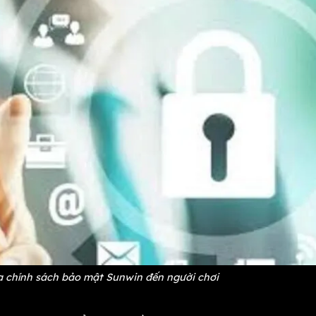
 chính sách bảo mật Sunwin đến người chơi