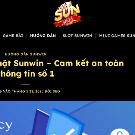
GAME BÀI
HƯỚNG DẪN
SLOT SUNWIN
MINI GAMES SU
HƯỚNG DẪN SUNWIN
mật Sunwin – Cam kết an toàn
thông tin số 1
G VÀO
THÁNG 5 22, 2025
BỞI
SEO