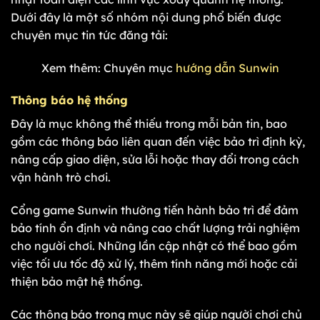
Dưới đây là một số nhóm nội dung phổ biến được
chuyên mục tin tức đăng tải:
Xem thêm: Chuyên mục
hướng dẫn Sunwin
Thông báo hệ thống
Đây là mục không thể thiếu trong mỗi bản tin, bao
gồm các thông báo liên quan đến việc bảo trì định kỳ,
nâng cấp giao diện, sửa lỗi hoặc thay đổi trong cách
vận hành trò chơi.
Cổng game Sunwin thường tiến hành bảo trì để đảm
bảo tính ổn định và nâng cao chất lượng trải nghiệm
cho người chơi. Những lần cập nhật có thể bao gồm
việc tối ưu tốc độ xử lý, thêm tính năng mới hoặc cải
thiện bảo mật hệ thống.
Các thông báo trong mục này sẽ giúp người chơi chủ