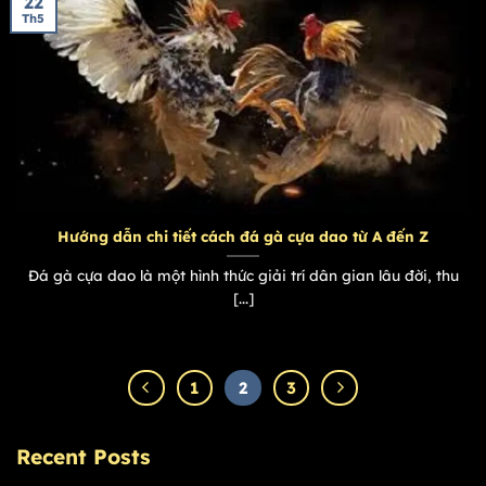
22
Th5
Hướng dẫn chi tiết cách đá gà cựa dao từ A đến Z
Đá gà cựa dao là một hình thức giải trí dân gian lâu đời, thu
[...]
1
2
3
Recent Posts