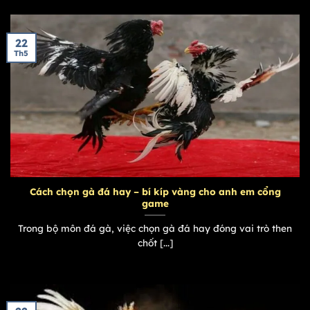
22
Th5
Cách chọn gà đá hay – bí kíp vàng cho anh em cổng
game
Trong bộ môn đá gà, việc chọn gà đá hay đóng vai trò then
chốt [...]