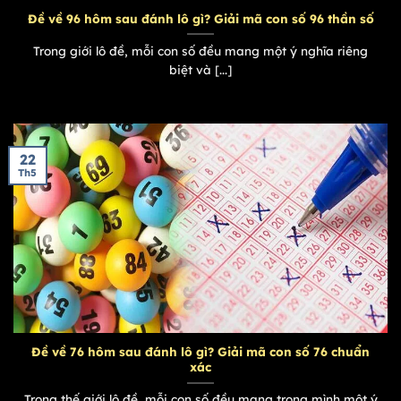
Đề về 96 hôm sau đánh lô gì? Giải mã con số 96 thần số
Trong giới lô đề, mỗi con số đều mang một ý nghĩa riêng
biệt và [...]
22
Th5
Đề về 76 hôm sau đánh lô gì? Giải mã con số 76 chuẩn
xác
Trong thế giới lô đề, mỗi con số đều mang trong mình một ý