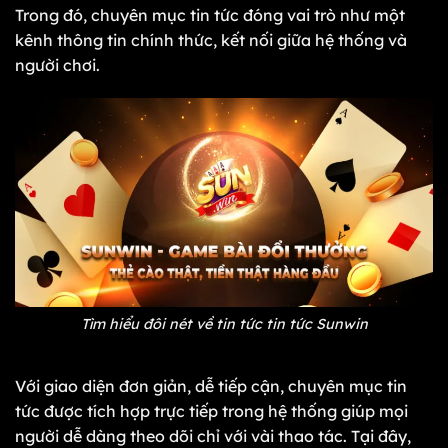
Trong đó, chuyên mục tin tức đóng vai trò như một
kênh thông tin chính thức, kết nối giữa hệ thống và
người chơi.
Tìm hiểu đôi nét về tin tức tin tức Sunwin
Với giao diện đơn giản, dễ tiếp cận, chuyên mục tin
tức được tích hợp trực tiếp trong hệ thống giúp mọi
người dễ dàng theo dõi chỉ với vài thao tác. Tại đây,