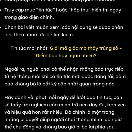
Truy cập mục “tin tức” hoặc “hộp thư” hiển thị ngay
trong giao diện chính.
Chọn bài viết muốn xem, các nội dung sẽ được phân
loại theo nhóm để dễ tìm kiếm.
Tin tức mới nhất:
Giải mã giấc mơ thấy trúng số –
Điềm báo hay ngẫu nhiên?
Ngoài ra, người chơi có thể nhận thông báo trực tiếp
từ hệ thống mỗi khi có tin tức mới được đăng tải, đảm
bảo không bỏ lỡ bất kỳ cập nhật quan trọng nào.
Hãy dành vài phút mỗi ngày để lướt qua tin tức, bạn
sẽ thấy trải nghiệm của mình trở nên đầy đủ, trọn vẹn
và hiệu quả hơn rất nhiều. Đó chính là một trong
những bí quyết giúp người chơi thông minh luôn giữ
thế chủ động và không bao giờ bị bỏ lại phía sau.