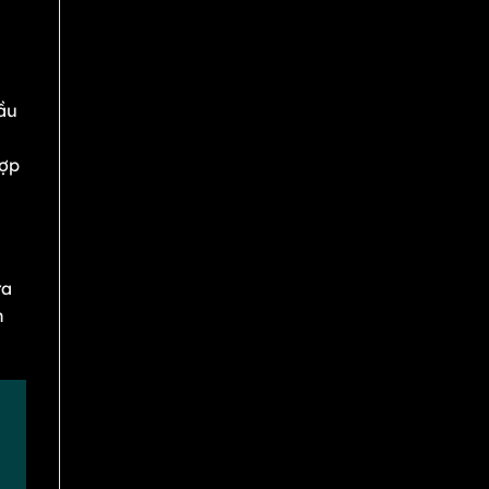
cầu
hợp
ra
h