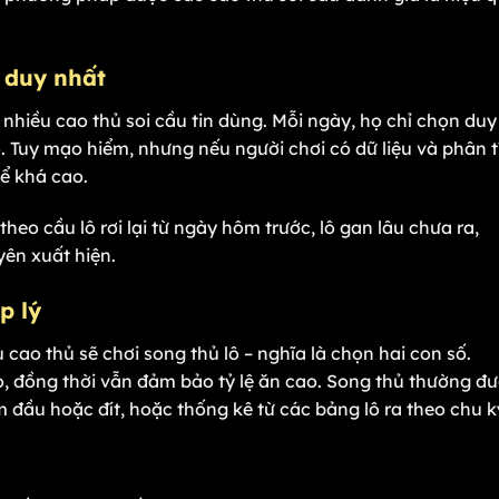
 duy nhất
nhiều cao thủ soi cầu tin dùng. Mỗi ngày, họ chỉ chọn duy
. Tuy mạo hiểm, nhưng nếu người chơi có dữ liệu và phân t
hể khá cao.
heo cầu lô rơi lại từ ngày hôm trước, lô gan lâu chưa ra,
yên xuất hiện.
p lý
cao thủ sẽ chơi song thủ lô – nghĩa là chọn hai con số.
o, đồng thời vẫn đảm bảo tỷ lệ ăn cao. Song thủ thường đ
 đầu hoặc đít, hoặc thống kê từ các bảng lô ra theo chu k