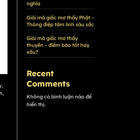
nghĩa
Giải mã giấc mơ thấy Phật –
Thông điệp tâm linh sâu sắc
Giải mã giấc mơ thấy
thuyền – điềm báo tốt hay
xấu?
Recent
Comments
y,
h,
Không có bình luận nào để
hiển thị.