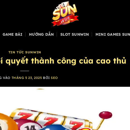
GAME BÀI
HƯỚNG DẪN
SLOT SUNWIN
MINI GAMES SU
TIN TỨC SUNWIN
bí quyết thành công của cao thủ
G VÀO
THÁNG 5 23, 2025
BỞI
SEO