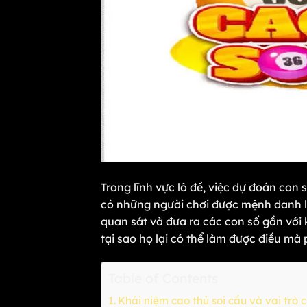
Trong lĩnh vực lô đề, việc dự đoán con
có những người chơi được mệnh danh 
quan sát và đưa ra các con số gần với 
tại sao họ lại có thể làm được điều m
Table of Contents
Khái niệm cao thủ soi cầu và vai trò 