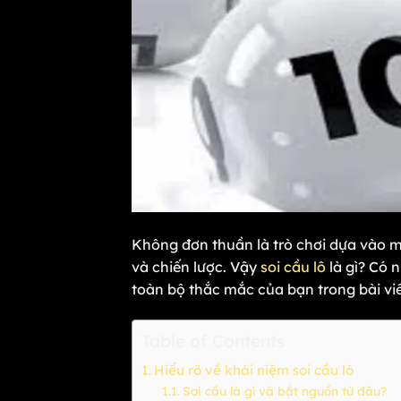
Không đơn thuần là trò chơi dựa vào ma
và chiến lược. Vậy
soi cầu lô
là gì? Có 
toàn bộ thắc mắc của bạn trong bài viế
Table of Contents
Hiểu rõ về khái niệm soi cầu lô
Soi cầu là gì và bắt nguồn từ đâu?