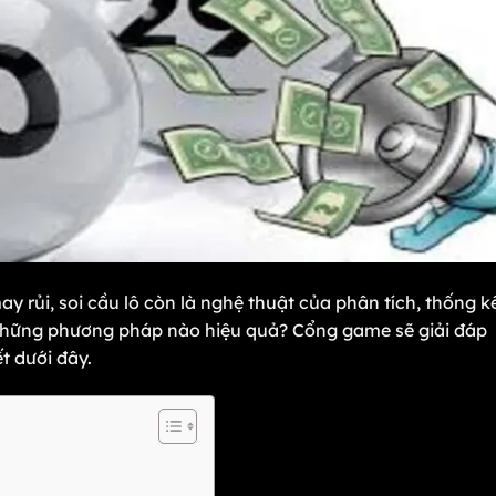
y rủi, soi cầu lô còn là nghệ thuật của phân tích, thống k
những phương pháp nào hiệu quả? Cổng game sẽ giải đáp
t dưới đây.