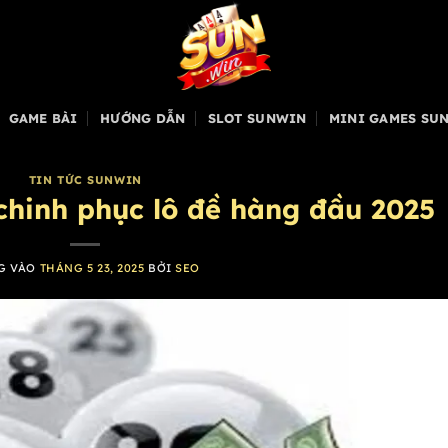
GAME BÀI
HƯỚNG DẪN
SLOT SUNWIN
MINI GAMES SU
TIN TỨC SUNWIN
p chinh phục lô đề hàng đầu 2025
G VÀO
THÁNG 5 23, 2025
BỞI
SEO