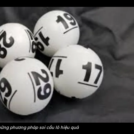
ững phương pháp soi cầu lô hiệu quả