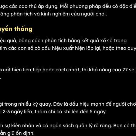
ô được các cao thủ áp dụng. Mỗi phương pháp đều có đặc đ
năng phân tích và kinh nghiệm của người chơi.
uyền thống
ệu quả, bằng cách phân tích bảng kết quả xổ số trong
ìm các con số có dấu hiệu xuất hiện lặp lại, hoặc theo qu
xuất hiện liên tiếp hoặc cách nhật, thì khả năng cao 27 sẽ
.
n lại trong nhiều kỳ quay. Đây là dấu hiệu mạnh để người chơ
 2-3 ngày liền, thậm chí có khi lên đến 5 ngày.
ch sự kiên nhẫn và có ngân sách quản lý rõ ràng. Bạn có t
ẫn giữ ổn định.