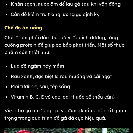
Khăn sạch, nước ấm để lau gà sau khi vận động
Cân để kiểm tra trọng lượng gà định kỳ
Chế độ ăn uống
Chế độ ăn phải đảm bảo đầy đủ dinh dưỡng, tăng
cường protein để giúp cơ bắp phát triển. Một số thực
phẩm cần thiết như:
Lúa đã ngâm nảy mầm
Rau xanh, đặc biệt là rau muống và cải ngọt
Mồi tươi: dế, sâu, tép sống
Vitamin B, C, E và các loại thuốc bổ (nếu cần)
Việc cho gà ăn đúng giờ và đúng khẩu phần rất quan
trọng trong quá trình đổ gà đá cựa hiệu quả.