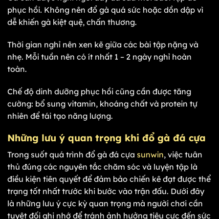
phục hồi. Không nên đổ gà quá sức hoặc dồn dập vì
dễ khiến gà kiệt quệ, chấn thương.
Thời gian nghỉ nên xen kẽ giữa các bài tập nặng và
nhẹ. Mỗi tuần nên có ít nhất 1 – 2 ngày nghỉ hoàn
toàn.
Chế độ dinh dưỡng phục hồi cũng cần được tăng
cường: bổ sung vitamin, khoáng chất và protein tự
nhiên để tái tạo năng lượng.
Những lưu ý quan trọng khi đổ gà đá cựa
Trong suốt quá trình đổ gà đá cựa
sunwin
, việc tuân
thủ đúng các nguyên tắc chăm sóc và luyện tập là
điều kiện tiên quyết để đảm bảo chiến kê đạt được thể
trạng tốt nhất trước khi bước vào trận đấu. Dưới đây
là những lưu ý cực kỳ quan trọng mà người chơi cần
tuyệt đối ghi nhớ để tránh ảnh hưởng tiêu cực đến sức