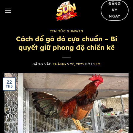
Bỏ
ĐĂNG
KÝ
qua
NGAY
nội
dung
TIN TỨC SUNWIN
Cách đổ gà đá cựa chuẩn – Bí
quyết giữ phong độ chiến kê
ĐĂNG VÀO
THÁNG 5 22, 2025
BỞI
SEO
22
Th5