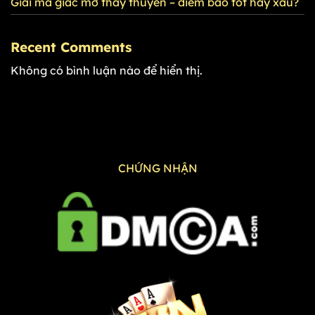
Giải mã giấc mơ thấy thuyền – điềm báo tốt hay xấu?
Recent Comments
Không có bình luận nào để hiển thị.
CHỨNG NHẬN