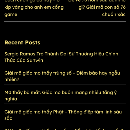
kíp vàng cho anh em cổng
gì? Giải mã con số 76
game
chuẩn xác
Recent Posts
Sergio Ramos Trở Thành Đại Sứ Thương Hiệu Chính
Thức Của Sunwin
Giải mã giấc mơ thấy trúng số – Điềm báo hay ngẫu
nhiên?
Mơ thấy bà mất: Giấc mơ buồn mang nhiều tầng ý
nghĩa
Giải mã giấc mơ thấy Phật – Thông điệp tâm linh sâu
sắc