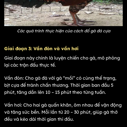
Các quá trình thực hiện của cách đổ gà đá cựa
Giai đoạn 3: Vần đòn và vần hơi
Giai đoạn này chính là luyện chiến cho gà, mô phỏng
lại các trận đấu thực tế.
Vần đòn: Cho gà đá với gà “mồi” có cùng thể trạng,
bịt cựa để tránh chấn thương. Thời gian ban đầu 5
phút, tăng dần lên 10 – 15 phút theo từng tuần.
Vần hơi: Cho hai gà quấn khăn, ôm nhau để vận động
và tăng sức bền. Mỗi lần từ 20 – 30 phút, giúp gà thở
đều và kéo dài thời gian thi đấu.