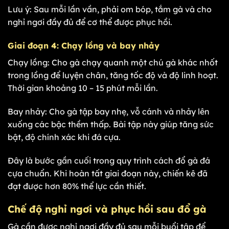
Lưu ý: Sau mỗi lần vần, phải om bóp, tắm gà và cho
nghỉ ngơi đầy đủ để cơ thể được phục hồi.
Giai đoạn 4: Chạy lồng và bay nhảy
Chạy lồng: Cho gà chạy quanh một chú gà khác nhốt
trong lồng để luyện chân, tăng tốc độ và độ linh hoạt.
Thời gian khoảng 10 – 15 phút mỗi lần.
Bay nhảy: Cho gà tập bay nhẹ, vỗ cánh và nhảy lên
xuống các bậc thềm thấp. Bài tập này giúp tăng sức
bật, độ chính xác khi đá cựa.
Đây là bước gần cuối trong quy trình cách đổ gà đá
cựa chuẩn. Khi hoàn tất giai đoạn này, chiến kê đã
đạt được hơn 80% thể lực cần thiết.
Chế độ nghỉ ngơi và phục hồi sau đổ gà
Gà cần được nghỉ ngơi đầy đủ sau mỗi buổi tập để