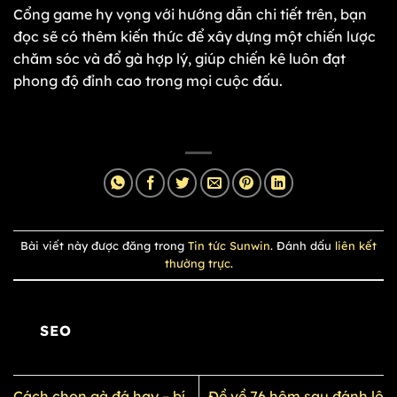
Cổng game hy vọng với hướng dẫn chi tiết trên, bạn
đọc sẽ có thêm kiến thức để xây dựng một chiến lược
chăm sóc và đổ gà hợp lý, giúp chiến kê luôn đạt
phong độ đỉnh cao trong mọi cuộc đấu.
Bài viết này được đăng trong
Tin tức Sunwin
. Đánh dấu
liên kết
thường trực
.
SEO
Cách chọn gà đá hay – bí
Đề về 76 hôm sau đánh lô