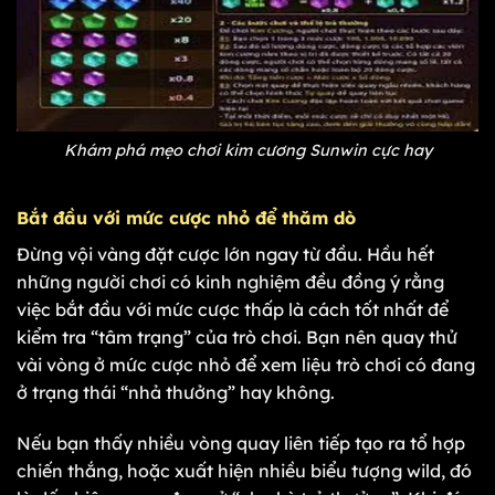
Khám phá mẹo chơi kim cương Sunwin cực hay
Bắt đầu với mức cược nhỏ để thăm dò
Đừng vội vàng đặt cược lớn ngay từ đầu. Hầu hết
những người chơi có kinh nghiệm đều đồng ý rằng
việc bắt đầu với mức cược thấp là cách tốt nhất để
kiểm tra “tâm trạng” của trò chơi. Bạn nên quay thử
vài vòng ở mức cược nhỏ để xem liệu trò chơi có đang
ở trạng thái “nhả thưởng” hay không.
Nếu bạn thấy nhiều vòng quay liên tiếp tạo ra tổ hợp
chiến thắng, hoặc xuất hiện nhiều biểu tượng wild, đó