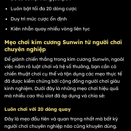
Luôn bật tối đa 20 dòng cược
Duy trì mức cược ổn định
Kiên nhẫn quay nhiều vòng liên tục
Mẹo chơi kim cương Sunwin từ người chơi
chuyên nghiệp
Để giành chiến thắng trong kim cương Sunwin, ngoài
việc nắm rõ luật chơi và hệ số thưởng, bạn cần có
chiến thuật chơi cụ thể và tận dụng các mẹo thực tế
đã được kiểm chứng bởi cộng đồng người chơi giàu
kinh nghiệm. Dưới đây là những mẹo chơi hiệu quả
mà nhiều cao thủ slot đã áp dụng và chia sẻ:
Luôn chơi với 20 dòng quay
Đây là mẹo đầu tiên và quan trọng nhất mà bất kỳ
người chơi chuyên nghiệp nào cũng khuyên dùng.