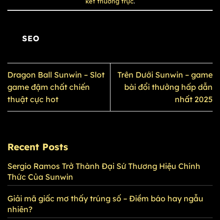
kết thường trực
.
SEO
Dragon Ball Sunwin – Slot
Trên Dưới Sunwin – game
game đậm chất chiến
bài đổi thưởng hấp dẫn
thuật cực hot
nhất 2025
Recent Posts
Sergio Ramos Trở Thành Đại Sứ Thương Hiệu Chính
Thức Của Sunwin
Giải mã giấc mơ thấy trúng số – Điềm báo hay ngẫu
nhiên?