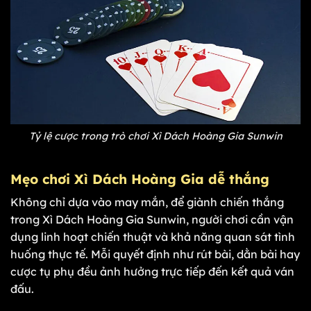
Tỷ lệ cược trong trò chơi Xì Dách Hoàng Gia Sunwin
Mẹo chơi Xì Dách Hoàng Gia dễ thắng
Không chỉ dựa vào may mắn, để giành chiến thắng
trong Xì Dách Hoàng Gia Sunwin, người chơi cần vận
dụng linh hoạt chiến thuật và khả năng quan sát tình
huống thực tế. Mỗi quyết định như rút bài, dằn bài hay
cược tụ phụ đều ảnh hưởng trực tiếp đến kết quả ván
đấu.