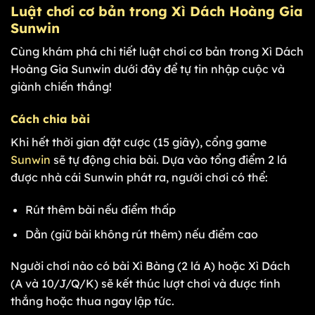
Luật chơi cơ bản trong Xì Dách Hoàng Gia
Sunwin
Cùng khám phá chi tiết luật chơi cơ bản trong Xì Dách
Hoàng Gia Sunwin dưới đây để tự tin nhập cuộc và
giành chiến thắng!
Cách chia bài
Khi hết thời gian đặt cược (15 giây), cổng game
Sunwin
sẽ tự động chia bài. Dựa vào tổng điểm 2 lá
được nhà cái Sunwin phát ra, người chơi có thể:
Rút thêm bài nếu điểm thấp
Dằn (giữ bài không rút thêm) nếu điểm cao
Người chơi nào có bài Xì Bàng (2 lá A) hoặc Xì Dách
(A và 10/J/Q/K) sẽ kết thúc lượt chơi và được tính
thắng hoặc thua ngay lập tức.