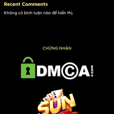
Recent Comments
Không có bình luận nào để hiển thị.
CHỨNG NHẬN