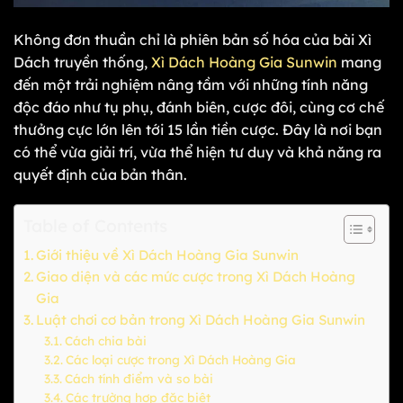
Không đơn thuần chỉ là phiên bản số hóa của bài Xì
Dách truyền thống,
Xì Dách Hoàng Gia Sunwin
mang
đến một trải nghiệm nâng tầm với những tính năng
độc đáo như tụ phụ, đánh biên, cược đôi, cùng cơ chế
thưởng cực lớn lên tới 15 lần tiền cược. Đây là nơi bạn
có thể vừa giải trí, vừa thể hiện tư duy và khả năng ra
quyết định của bản thân.
Table of Contents
Giới thiệu về Xì Dách Hoàng Gia Sunwin
Giao diện và các mức cược trong Xì Dách Hoàng
Gia
Luật chơi cơ bản trong Xì Dách Hoàng Gia Sunwin
Cách chia bài
Các loại cược trong Xì Dách Hoàng Gia
Cách tính điểm và so bài
Các trường hợp đặc biệt