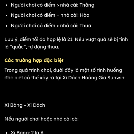
Người chơi có điểm > nhà cái: Thắng
Người chơi có điểm = nhà cái: Hòa
Người chơi có điểm < nhà cái: Thua
Lưu ý, điểm tối đa hợp lệ là 21. Nếu vượt quá sẽ bị tính
là “quắc”, tự động thua.
Các trường hợp đặc biệt
Trong quá trình chơi, dưới đây là một số tình huống
đặc biệt có thể xảy ra tại Xì Dách Hoàng Gia Sunwin:
Xì Bàng – Xì Dách
Nếu người chơi hoặc nhà cái có:
Xì Bàng: 2 lá A