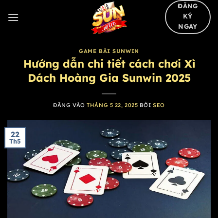
Bỏ
ĐĂNG
KÝ
qua
NGAY
nội
dung
GAME BÀI SUNWIN
Hướng dẫn chi tiết cách chơi Xì
Dách Hoàng Gia Sunwin 2025
ĐĂNG VÀO
THÁNG 5 22, 2025
BỞI
SEO
22
Th5