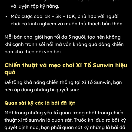
và luyện tập kỹ năng.
Mức cược cao: 1K – 5K – 10K, phù hợp với người
chơi có kinh nghiệm và muốn thử thách bản thân.
Mỗi bàn chơi giới hạn tối đa 5 người, tạo nên không
khí cạnh tranh sôi nổi mà vẫn không quá đông khiến
bạn khó theo dõi ván bài.
Chiến thuật và mẹo chơi Xì Tố Sunwin hiệu
quả
Để tăng khả năng chiến thắng tại Xì Tố Sunwin, bạn
nên áp dụng những bí quyết sau:
Quan sát kỹ các lá bài đã lật
Một trong những yếu tố quan trọng nhất trong chiến
thuật xì tố sunwin là quan sát. Trước khi đưa ra bất kỳ
quyết định nào, bạn phải quan sát kỹ những lá bài đã