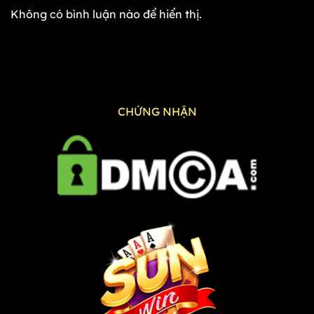
Không có bình luận nào để hiển thị.
CHỨNG NHẬN