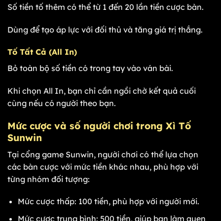
Số tiền tố thêm có thể từ 1 đến 20 lần tiền cược bàn.
Dùng để tạo áp lực với đối thủ và tăng giá trị thắng.
Tố Tất Cả (All In)
Bỏ toàn bộ số tiền có trong tay vào ván bài.
Khi chọn All In, bạn chỉ cần ngồi chờ kết quả cuối
cùng nếu có người theo bạn.
Mức cược và số người chơi trong Xì Tố
Sunwin
Tại cổng game Sunwin, người chơi có thể lựa chọn
các bàn cược với mức tiền khác nhau, phù hợp với
từng nhóm đối tượng:
Mức cược thấp: 100 tiền, phù hợp với người mới.
Mức cược trung bình: 500 tiền, giúp bạn làm quen