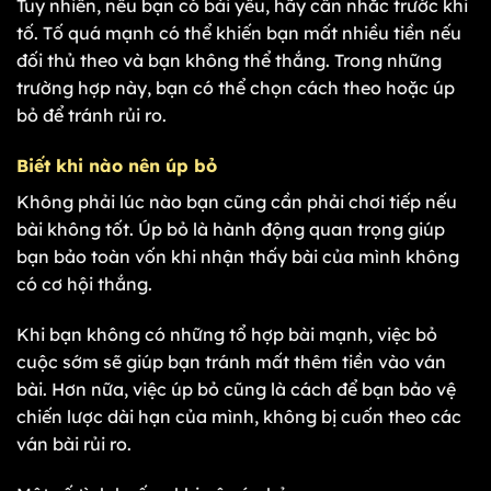
Tuy nhiên, nếu bạn có bài yếu, hãy cân nhắc trước khi
tố. Tố quá mạnh có thể khiến bạn mất nhiều tiền nếu
đối thủ theo và bạn không thể thắng. Trong những
trường hợp này, bạn có thể chọn cách theo hoặc úp
bỏ để tránh rủi ro.
Biết khi nào nên úp bỏ
Không phải lúc nào bạn cũng cần phải chơi tiếp nếu
bài không tốt. Úp bỏ là hành động quan trọng giúp
bạn bảo toàn vốn khi nhận thấy bài của mình không
có cơ hội thắng.
Khi bạn không có những tổ hợp bài mạnh, việc bỏ
cuộc sớm sẽ giúp bạn tránh mất thêm tiền vào ván
bài. Hơn nữa, việc úp bỏ cũng là cách để bạn bảo vệ
chiến lược dài hạn của mình, không bị cuốn theo các
ván bài rủi ro.