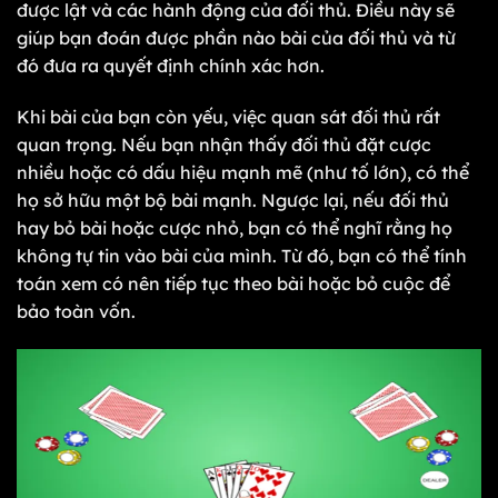
được lật và các hành động của đối thủ. Điều này sẽ
giúp bạn đoán được phần nào bài của đối thủ và từ
đó đưa ra quyết định chính xác hơn.
Khi bài của bạn còn yếu, việc quan sát đối thủ rất
quan trọng. Nếu bạn nhận thấy đối thủ đặt cược
nhiều hoặc có dấu hiệu mạnh mẽ (như tố lớn), có thể
họ sở hữu một bộ bài mạnh. Ngược lại, nếu đối thủ
hay bỏ bài hoặc cược nhỏ, bạn có thể nghĩ rằng họ
không tự tin vào bài của mình. Từ đó, bạn có thể tính
toán xem có nên tiếp tục theo bài hoặc bỏ cuộc để
bảo toàn vốn.