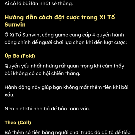
Ai có lá bài lớn nhất sẽ thắng.
Hướng dẫn cách đặt cược trong Xì Tố
Sunwin
Ở Xì Tố Sunwin, cổng game cung cấp 4 quyền hành
động chính để người chơi lựa chọn khi đến lượt cược:
Úp Bỏ (Fold)
Quyền yếu nhất nhưng rất quan trọng khi cảm thấy
bài không có cơ hội chiến thắng.
Hành động này giúp bạn không mất thêm tiền khi bài
xấu.
Nên biết khi nào bỏ để bảo toàn vốn.
Theo (Call)
Bỏ thêm số tiền bằng người chơi trước đó đã tố để tiếp