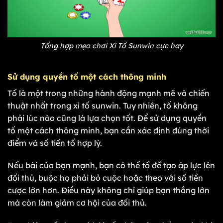
Tổng hợp mẹo chơi Xì Tố Sunwin cực hay
Sử dụng quyền tố một cách thông minh
Tố là một trong những hành động mạnh mẽ và chiến
thuật nhất trong xì tố sunwin. Tuy nhiên, tố không
phải lúc nào cũng là lựa chọn tốt. Để sử dụng quyền
tố một cách thông minh, bạn cần xác định đúng thời
điểm và số tiền tố hợp lý.
Nếu bài của bạn mạnh, bạn có thể tố để tạo áp lực lên
đối thủ, buộc họ phải bỏ cuộc hoặc theo với số tiền
cược lớn hơn. Điều này không chỉ giúp bạn thắng lớn
mà còn làm giảm cơ hội của đối thủ.