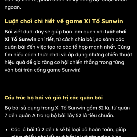
ngoan.
Luật chơi chi tiết về game Xì Tố Sunwin
Bài viết dưới đây sẽ giúp bạn làm quen với
luật chơi
Xì Tố Sunwin
chi tiết, từ cách chia bài, so sánh các
quân bài đến việc tạo ra các tổ hợp mạnh nhất. Cùng
tìm hiểu cách thức chơi và áp dụng những chiến thuật
hiệu quả để gia tăng cơ hội chiến thắng trong từng
ván bài trên cổng game Sunwin!
Cấu trúc bộ bài và giá trị các quân bài
Bộ bài sử dụng trong Xì Tố Sunwin gồm 32 lá, từ quân
7 đến quân A trong bộ bài Tây 52 lá tiêu chuẩn.
Các lá bài từ 2 đến 6 sẽ bị loại bỏ hoàn toàn, giúp