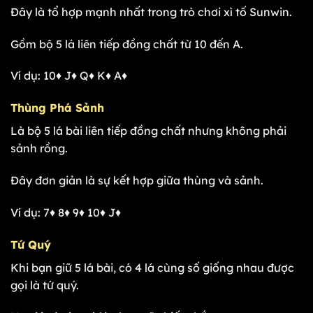
Đây là tổ hợp mạnh nhất trong trò chơi xì tố Sunwin.
Gồm bộ 5 lá liên tiếp đồng chất từ 10 đến A.
Ví dụ: 10♦ J♦ Q♦ K♦ A♦
Thùng Phá Sảnh
Là bộ 5 lá bài liên tiếp đồng chất nhưng không phải
sảnh rồng.
Đây đơn giản là sự kết hợp giữa thùng và sảnh.
Ví dụ: 7♦ 8♦ 9♦ 10♦ J♦
Tứ Quý
Khi bạn giữ 5 lá bài, có 4 lá cùng số giống nhau được
gọi là tứ quý.