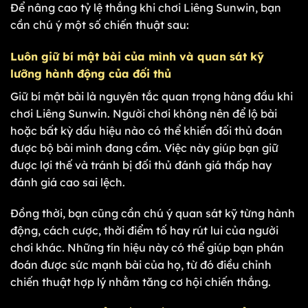
Để nâng cao tỷ lệ thắng khi chơi Liêng Sunwin, bạn
cần chú ý một số chiến thuật sau:
Luôn giữ bí mật bài của mình và quan sát kỹ
lưỡng hành động của đối thủ
Giữ bí mật bài là nguyên tắc quan trọng hàng đầu khi
chơi Liêng Sunwin. Người chơi không nên để lộ bài
hoặc bất kỳ dấu hiệu nào có thể khiến đối thủ đoán
được bộ bài mình đang cầm. Việc này giúp bạn giữ
được lợi thế và tránh bị đối thủ đánh giá thấp hay
đánh giá cao sai lệch.
Đồng thời, bạn cũng cần chú ý quan sát kỹ từng hành
động, cách cược, thời điểm tố hay rút lui của người
chơi khác. Những tín hiệu này có thể giúp bạn phán
đoán được sức mạnh bài của họ, từ đó điều chỉnh
chiến thuật hợp lý nhằm tăng cơ hội chiến thắng.