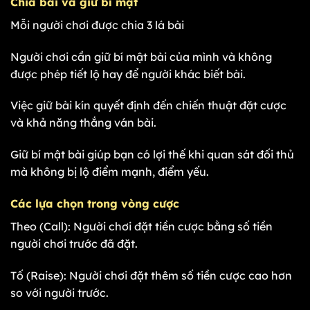
Chia bài và giữ bí mật
Mỗi người chơi được chia 3 lá bài
Người chơi cần giữ bí mật bài của mình và không
được phép tiết lộ hay để người khác biết bài.
Việc giữ bài kín quyết định đến chiến thuật đặt cược
và khả năng thắng ván bài.
Giữ bí mật bài giúp bạn có lợi thế khi quan sát đối thủ
mà không bị lộ điểm mạnh, điểm yếu.
Các lựa chọn trong vòng cược
Theo (Call): Người chơi đặt tiền cược bằng số tiền
người chơi trước đã đặt.
Tố (Raise): Người chơi đặt thêm số tiền cược cao hơn
so với người trước.