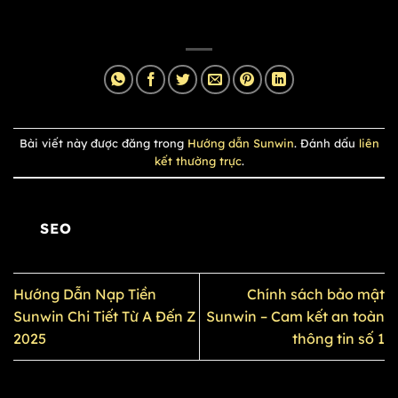
Bài viết này được đăng trong
Hướng dẫn Sunwin
. Đánh dấu
liên
kết thường trực
.
SEO
Hướng Dẫn Nạp Tiền
Chính sách bảo mật
Sunwin Chi Tiết Từ A Đến Z
Sunwin – Cam kết an toàn
2025
thông tin số 1