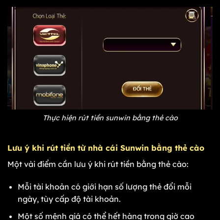
Thực hiện rút tiền sunwin bằng thẻ cào
Lưu ý khi rút tiền từ nhà cái Sunwin bằng thẻ cào
Một vài điểm cần lưu ý khi rút tiền bằng thẻ cào:
Mỗi tài khoản có giới hạn số lượng thẻ đổi mỗi
ngày, tùy cấp độ tài khoản.
Một số mệnh giá có thể hết hàng trong giờ cao