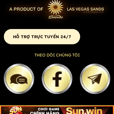
HỖ TRỢ TRỰC TUYẾN 24/7
THEO DÕI CHÚNG TÔI