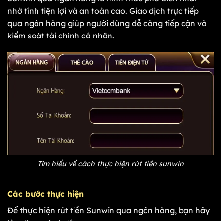
nhờ tính tiện lợi và an toàn cao. Giao dịch trực tiếp
qua ngân hàng giúp người dùng dễ dàng tiếp cận và
kiểm soát tài chính cá nhân.
Tìm hiểu về cách thực hiện rút tiền sunwin
Các bước thực hiện
Để thực hiện rút tiền Sunwin qua ngân hàng, bạn hãy