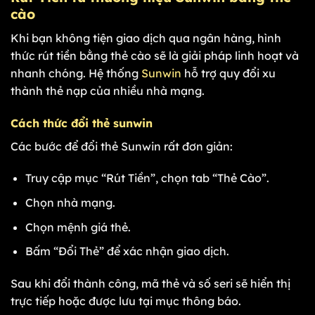
cào
Khi bạn không tiện giao dịch qua ngân hàng, hình
thức rút tiền bằng thẻ cào sẽ là giải pháp linh hoạt và
nhanh chóng. Hệ thống
Sunwin
hỗ trợ quy đổi xu
thành thẻ nạp của nhiều nhà mạng.
Cách thức đổi thẻ sunwin
Các bước để đổi thẻ Sunwin rất đơn giản:
Truy cập mục “Rút Tiền”, chọn tab “Thẻ Cào”.
Chọn nhà mạng.
Chọn mệnh giá thẻ.
Bấm “Đổi Thẻ” để xác nhận giao dịch.
Sau khi đổi thành công, mã thẻ và số seri sẽ hiển thị
trực tiếp hoặc được lưu tại mục thông báo.