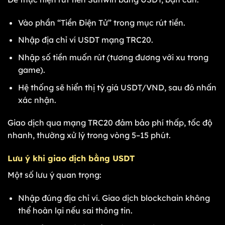
Vào phần “Tiền Điện Tử” trong mục rút tiền.
Nhập địa chỉ ví USDT mạng TRC20.
Nhập số tiền muốn rút (tương đương với xu trong
game).
Hệ thống sẽ hiển thị tỷ giá USDT/VND, sau đó nhấn
xác nhận.
Giao dịch qua mạng TRC20 đảm bảo phí thấp, tốc độ
nhanh, thường xử lý trong vòng 5–15 phút.
Lưu ý khi giao dịch bằng USDT
Một số lưu ý quan trọng:
Nhập đúng địa chỉ ví. Giao dịch blockchain không
thể hoàn lại nếu sai thông tin.