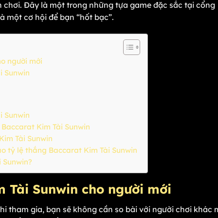
n chơi. Đây là một trong những tựa game đặc sắc tại cổng
à một cơ hội để bạn “hốt bạc”.
ho người mới
i Sunwin
ài Sunwin
c Baccarat Kim Tài Sunwin
 Kim Tài Sunwin
o tỷ lệ thắng Baccarat Kim Tài Sunwin
i Sunwin?
m Tài Sunwin cho người mới
 Khi tham gia, bạn sẽ không cần so bài với người chơi khác