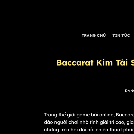
Bỏ
qua
nội
dung
TRANG CHỦ
TIN TỨC
Baccarat Kim Tài 
ĐĂN
Trong thế giới game bài online, Bacca
đảo người chơi nhờ tính giải trí cao, 
những trò chơi đòi hỏi chiến thuật phứ