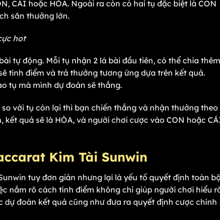
N, CÁI hoặc HÒA. Ngoài ra còn có hai tụ đặc biệt là CON
ch săn thưởng lớn.
cực hot
bài tự động. Mỗi tụ nhận 2 lá bài đầu tiên, có thể chia thêm
 sẽ tính điểm và trả thưởng tương ứng dựa trên kết quả.
ào tụ mà mình dự đoán sẽ thắng.
o với tụ còn lại thì bạn chiến thắng và nhận thưởng theo 
ểm, kết quả sẽ là HÒA, và người chơi cược vào CON hoặc CÁ
accarat Kim Tài Sunwin
Sunwin tuy đơn giản nhưng lại là yếu tố quyết định toàn b
ệc nắm rõ cách tính điểm không chỉ giúp người chơi hiểu r
ệc dự đoán kết quả cũng như đưa ra quyết định cược chính