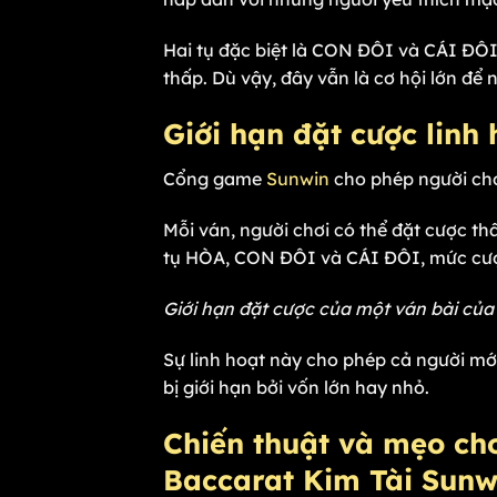
Hai tụ đặc biệt là CON ĐÔI và CÁI ĐÔI c
thấp. Dù vậy, đây vẫn là cơ hội lớn để
Giới hạn đặt cược linh
Cổng game
Sunwin
cho phép người chơ
Mỗi ván, người chơi có thể đặt cược th
tụ HÒA, CON ĐÔI và CÁI ĐÔI, mức cược
Giới hạn đặt cược của một ván bài của
Sự linh hoạt này cho phép cả người mớ
bị giới hạn bởi vốn lớn hay nhỏ.
Chiến thuật và mẹo chơ
Baccarat Kim Tài Sunw