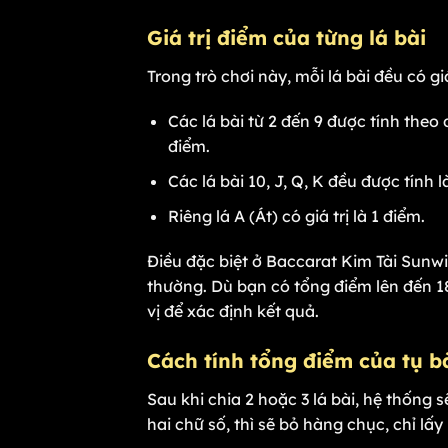
Giá trị điểm của từng lá bài
Trong trò chơi này, mỗi lá bài đều có giá
Các lá bài từ 2 đến 9 được tính theo đ
điểm.
Các lá bài 10, J, Q, K đều được tính l
Riêng lá A (Át) có giá trị là 1 điểm.
Điều đặc biệt ở Baccarat Kim Tài Sunw
thường. Dù bạn có tổng điểm lên đến 18
vị để xác định kết quả.
Cách tính tổng điểm của tụ b
Sau khi chia 2 hoặc 3 lá bài, hệ thống 
hai chữ số, thì sẽ bỏ hàng chục, chỉ lấ