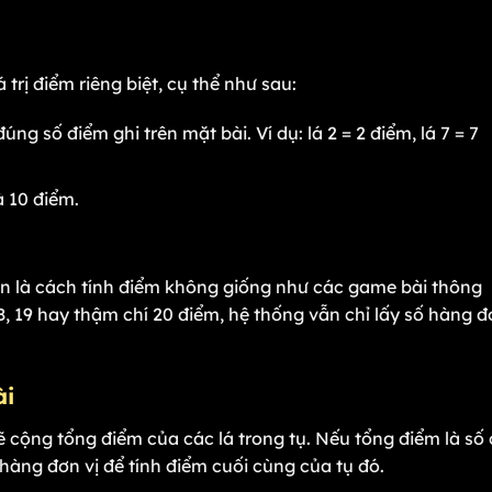
 trị điểm riêng biệt, cụ thể như sau:
úng số điểm ghi trên mặt bài. Ví dụ: lá 2 = 2 điểm, lá 7 = 7
à 10 điểm.
in là cách tính điểm không giống như các game bài thông
, 19 hay thậm chí 20 điểm, hệ thống vẫn chỉ lấy số hàng 
ài
sẽ cộng tổng điểm của các lá trong tụ. Nếu tổng điểm là số
y hàng đơn vị để tính điểm cuối cùng của tụ đó.