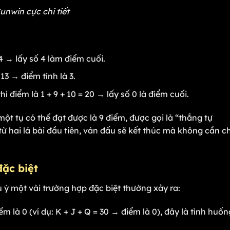
unwin cực chi tiết
4 → lấy số 4 làm điểm cuối.
 13 → điểm tính là 3.
ì điểm là 1 + 9 + 10 = 20 → lấy số 0 là điểm cuối.
 một tụ có thể đạt được là 9 điểm, được gọi là “thắng tự
từ hai lá bài đầu tiên, ván đấu sẽ kết thúc mà không cần c
đặc biệt
u ý một vài trường hợp đặc biệt thường xảy ra:
là 0 (ví dụ: K + J + Q = 30 → điểm là 0), đây là tình huốn