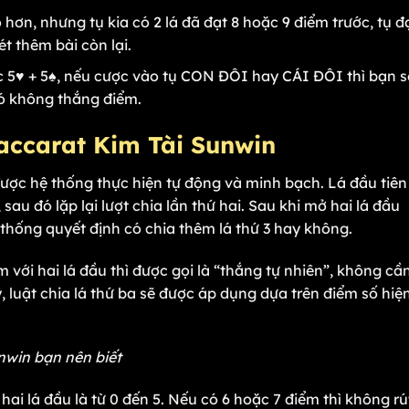
 hơn, nhưng tụ kia có 2 lá đã đạt 8 hoặc 9 điểm trước, tụ đ
t thêm bài còn lại.
c 5♥ + 5♠, nếu cược vào tụ CON ĐÔI hay CÁI ĐÔI thì bạn s
đó không thắng điểm.
 Baccarat Kim Tài Sunwin
 được hệ thống thực hiện tự động và minh bạch. Lá đầu tiên
sau đó lặp lại lượt chia lần thứ hai. Sau khi mở hai lá đầu
 thống quyết định có chia thêm lá thứ 3 hay không.
với hai lá đầu thì được gọi là “thắng tự nhiên”, không cầ
 luật chia lá thứ ba sẽ được áp dụng dựa trên điểm số hiệ
nwin bạn nên biết
ai lá đầu là từ 0 đến 5. Nếu có 6 hoặc 7 điểm thì không rú