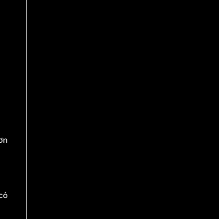
đơn
 có