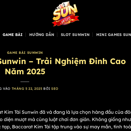
GAME BÀI
HƯỚNG DẪN
SLOT SUNWIN
MINI GAMES SU
GAME BÀI SUNWIN
Sunwin – Trải Nghiệm Đỉnh Cao
Năm 2025
G VÀO
THÁNG 5 22, 2025
BỞI
SEO
rat Kim Tài Sunwin đã và đang là lựa chọn hàng đầu của đ
giao diện mượt mà cùng luật chơi đơn giản. Không giống như
c tạp, Baccarat Kim Tài tập trung vào sự may mắn, tính to