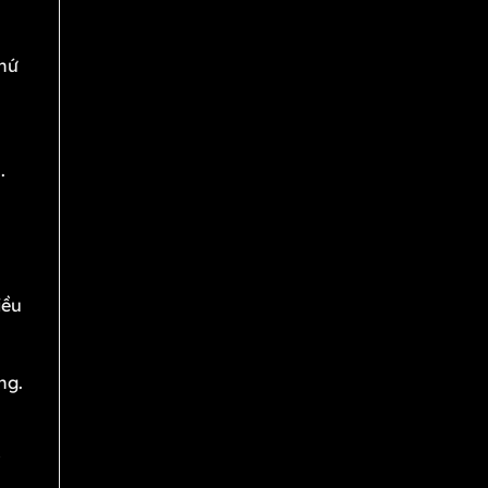
thứ
.
iều
ng.