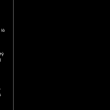
 lá
tỷ
I
ộ
õ