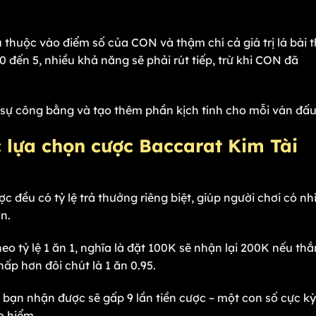
 thuộc vào điểm số của CON và thậm chí cả giá trị lá bài 
 đến 5, nhiều khả năng sẽ phải rút tiếp, trừ khi CON đã
o sự công bằng và tạo thêm phần kịch tính cho mỗi ván đấu
c lựa chọn cược Baccarat Kim Tài
c đều có tỷ lệ trả thưởng riêng biệt, giúp người chơi có nh
n.
o tỷ lệ 1 ăn 1, nghĩa là đặt 100K sẽ nhận lại 200K nếu thắ
hấp hơn đôi chút là 1 ăn 0.95.
 bạn nhận được sẽ gấp 9 lần tiền cược – một con số cực kỳ
o hiểm.