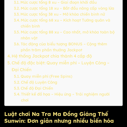
Mức cược tổng 8 xu – Giai đoạn khởi đầu
Mức cược tổng 18 xu – Bắt đầu nâng cấp vòng lửa
Mức cược tổng 38 xu – Mở khóa chiến binh nữ
Mức cược tổng 68 xu – Kích hoạt Tướng quân và
chiến binh
Mức cược tổng 88 xu – Cao nhất, mở khóa toàn bộ
nhân vật
Tác động của biểu tượng BONUS – Cộng thêm
phần trăm phần thưởng Jackpot
Hệ thống Jackpot chia thành 4 cấp độ
Chế độ đặc biệt: Quay miễn phí – Luyện Công –
Đại Chiến
Quay miễn phí (Free Spins)
Chế độ Luyện Công
Chế độ Đại Chiến
Thiết kế đồ họa – Hiệu ứng – Trải nghiệm người
chơi
Luật chơi Na Tra Ma Đồng Giáng Thế
Sunwin: Đơn giản nhưng nhiều biến hóa