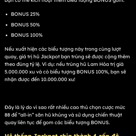
bạn có thể kích hoạt thêm biểu tượng BONUS gồm:
BONUS 25%
BONUS 50%
BONUS 100%
Nếu xuất hiện các biểu tượng này trong cùng lượt
quay, giá trị hũ Jackpot bạn trúng sẽ được cộng thêm
theo đúng tỷ lệ. Ví dụ: nếu trúng hũ Lam Hỏa trị giá
5.000.000 xu và có biểu tượng BONUS 100%, bạn sẽ
nhận được đến 10.000.000 xu!
Đây là lý do vì sao rất nhiều cao thủ chọn cược mức
88 để “all-in” săn hũ khủng và sử dụng chiến thuật
quay liên tục để gom các biểu tượng BONUS.