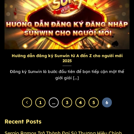
Hướng dẫn đăng ký Sunwin từ A đến Z cho người mới
2025
Đăng ký Sunwin là bước đầu tiên để bạn tiếp cận một thế
giới giải [...]
1
…
3
4
5
6
Recent Posts
Sergio Ramos Trở Thành Đại Sứ Thương Hiệu Chính