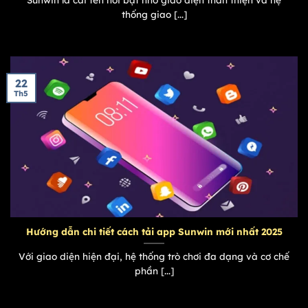
thống giao [...]
22
Th5
Hướng dẫn chi tiết cách tải app Sunwin mới nhất 2025
Với giao diện hiện đại, hệ thống trò chơi đa dạng và cơ chế
phần [...]