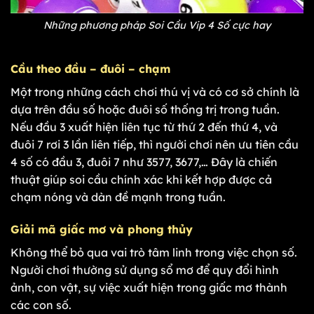
Những phương pháp Soi Cầu Vip 4 Số cực hay
Cầu theo đầu – đuôi – chạm
Một trong những cách chơi thú vị và có cơ sở chính là
dựa trên đầu số hoặc đuôi số thống trị trong tuần.
Nếu đầu 3 xuất hiện liên tục từ thứ 2 đến thứ 4, và
đuôi 7 rơi 3 lần liên tiếp, thì người chơi nên ưu tiên cầu
4 số có đầu 3, đuôi 7 như 3577, 3677,… Đây là chiến
thuật giúp soi cầu chính xác khi kết hợp được cả
chạm nóng và dàn đề mạnh trong tuần.
Giải mã giấc mơ và phong thủy
Không thể bỏ qua vai trò tâm linh trong việc chọn số.
Người chơi thường sử dụng sổ mơ để quy đổi hình
ảnh, con vật, sự việc xuất hiện trong giấc mơ thành
các con số.