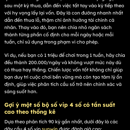
sau một kỳ thua, dẫn đến việc tất tay vào kỳ tiếp theo
với hy vọng lấy lại vốn. Đây là con đường nhanh nhất
dẫn đến thua lỗ, thậm chí ảnh hưởng tài chính cá
nhân. Thay vào đó, bạn nên chia nhỏ ngân sách
thành từng phần cố định cho mỗi ngày hoặc mỗi
tuần, chỉ sử dụng trong phạm vi cho phép.
Ví dụ, nếu bạn có 1 triệu để chơi trong 1 tuần, hãy chia
đều thành 200.000/ngày và không vượt mức này dù
có thua hay thắng. Chiến lược vốn tốt không chỉ giúp
bạn duy trì cuộc chơi bền vững mà còn tạo tâm lý ổn
định, giúp việc phân tích cầu số trở nên chính xác và
sáng suốt hơn.
Gợi ý một số bộ số vip 4 số có tần suất
cao theo thống kê
Dựa theo phân tích 90 kỳ gần nhất, dưới đây là các
dãy cầu 4 số vip
sunwin
được đánh giá cao: