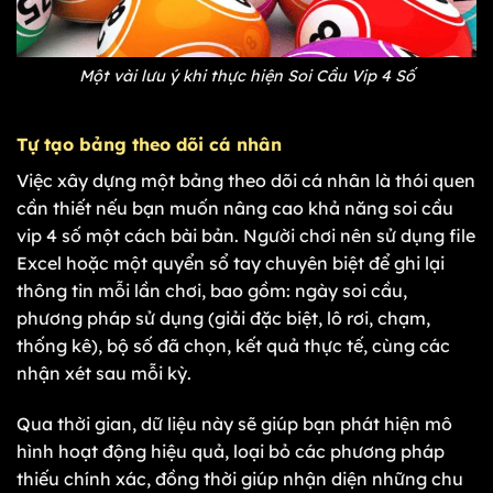
Một vài lưu ý khi thực hiện Soi Cầu Vip 4 Số
Tự tạo bảng theo dõi cá nhân
Việc xây dựng một bảng theo dõi cá nhân là thói quen
cần thiết nếu bạn muốn nâng cao khả năng soi cầu
vip 4 số một cách bài bản. Người chơi nên sử dụng file
Excel hoặc một quyển sổ tay chuyên biệt để ghi lại
thông tin mỗi lần chơi, bao gồm: ngày soi cầu,
phương pháp sử dụng (giải đặc biệt, lô rơi, chạm,
thống kê), bộ số đã chọn, kết quả thực tế, cùng các
nhận xét sau mỗi kỳ.
Qua thời gian, dữ liệu này sẽ giúp bạn phát hiện mô
hình hoạt động hiệu quả, loại bỏ các phương pháp
thiếu chính xác, đồng thời giúp nhận diện những chu