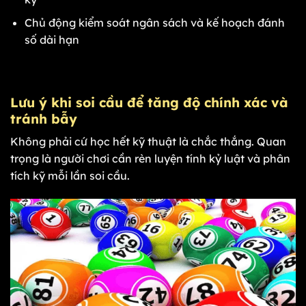
Chủ động kiểm soát ngân sách và kế hoạch đánh
số dài hạn
Lưu ý khi soi cầu để tăng độ chính xác và
tránh bẫy
Không phải cứ học hết kỹ thuật là chắc thắng. Quan
trọng là người chơi cần rèn luyện tính kỷ luật và phân
tích kỹ mỗi lần soi cầu.