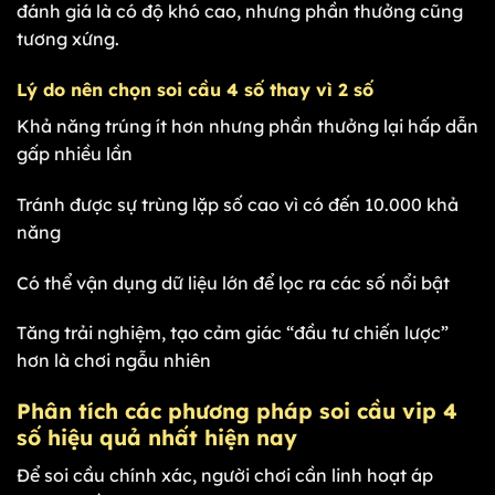
đánh giá là có độ khó cao, nhưng phần thưởng cũng
tương xứng.
Lý do nên chọn soi cầu 4 số thay vì 2 số
Khả năng trúng ít hơn nhưng phần thưởng lại hấp dẫn
gấp nhiều lần
Tránh được sự trùng lặp số cao vì có đến 10.000 khả
năng
Có thể vận dụng dữ liệu lớn để lọc ra các số nổi bật
Tăng trải nghiệm, tạo cảm giác “đầu tư chiến lược”
hơn là chơi ngẫu nhiên
Phân tích các phương pháp soi cầu vip 4
số hiệu quả nhất hiện nay
Để soi cầu chính xác, người chơi cần linh hoạt áp