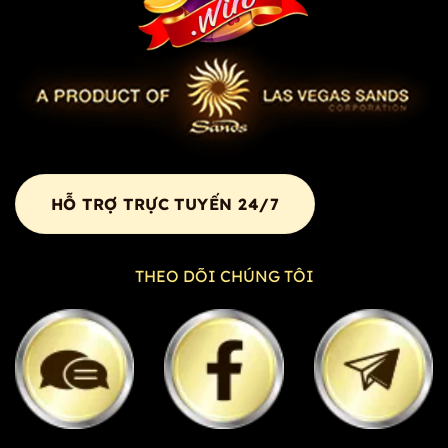
HỖ TRỢ TRỰC TUYẾN 24/7
THEO DÕI CHÚNG TÔI