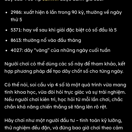
2986: xuất hiện 6 lần trong 90 kỳ, thường về ngày
thứ 5
5371: hay về sau khi giải đặc biệt có số đầu là 5
8613: thường nổ vào đầu tháng
4027: dãy “vàng” của những ngày cuối tuần
Người chơi có thể dùng các số này để tham khảo, kết
hợp phương pháp để tạo dãy chốt số cho từng ngày.
Có thể nói, soi cầu vip 4 số là một quá trình vừa mang
tính khoa học, vừa đòi hỏi trực giác và sự trải nghiệm.
Nếu người chơi kiên trì, học hỏi từ mỗi lần chơi, chắc
chắn khả năng chiến thắng sẽ tăng lên rõ rệt.
Hãy chơi như một người đầu tư – tính toán kỹ lưỡng,
thử nghiệm đều đặn, và đừng bao giờ chơi theo cảm