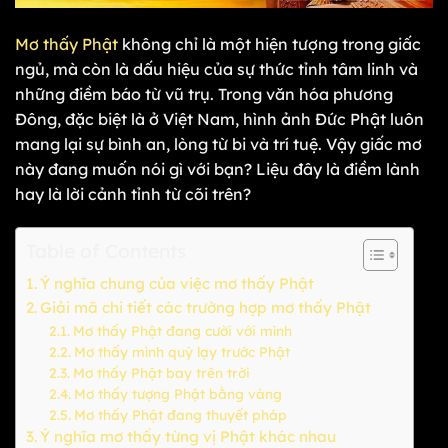
Mơ thấy Phật
không chỉ là một hiện tượng trong giấc
ngủ, mà còn là dấu hiệu của sự thức tỉnh tâm linh và
những điềm báo từ vũ trụ. Trong văn hóa phương
Đông, đặc biệt là ở Việt Nam, hình ảnh Đức Phật luôn
mang lại sự bình an, lòng từ bi và trí tuệ. Vậy giấc mơ
này đang muốn nói gì với bạn? Liệu đây là điềm lành
hay là lời cảnh tỉnh từ cõi trên?
Table of Contents
Ý nghĩa chung của việc mơ thấy Phật
Giải mã chi tiết các trường hợp mơ thấy Phật
Mơ thấy Phật đang cười với mình
Mơ thấy mình quỳ lạy trước Phật
Mơ thấy Phật bay trên trời
Mơ thấy tượng Phật bằng vàng
Mơ thấy Phật đang thuyết pháp
Ý nghĩa mơ thấy từng vị Phật khác nhau