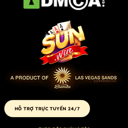
HỖ TRỢ TRỰC TUYẾN 24/7