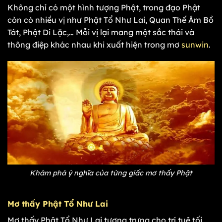
Không chỉ có một hình tượng Phật, trong đạo Phật
còn có nhiều vị như Phật Tổ Như Lai, Quan Thế Âm Bồ
Tát, Phật Di Lặc,… Mỗi vị lại mang một sắc thái và
thông điệp khác nhau khi xuất hiện trong mơ
sunwin
.
Khám phá ý nghĩa của từng giấc mơ thấy Phật
Mơ thấy Phật Tổ Như Lai
Mơ thấy Phật Tổ Như Lai tượng trưng cho trí tuệ tối