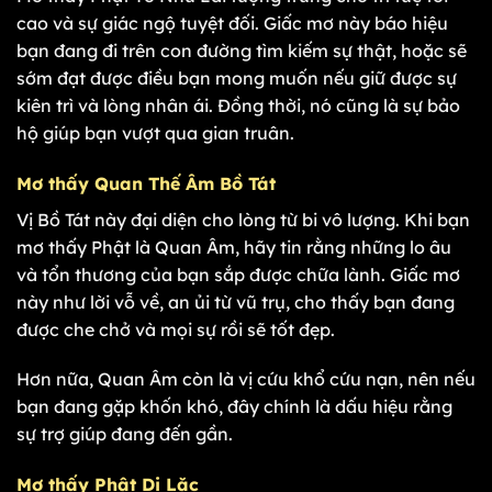
cao và sự giác ngộ tuyệt đối. Giấc mơ này báo hiệu
bạn đang đi trên con đường tìm kiếm sự thật, hoặc sẽ
sớm đạt được điều bạn mong muốn nếu giữ được sự
kiên trì và lòng nhân ái. Đồng thời, nó cũng là sự bảo
hộ giúp bạn vượt qua gian truân.
Mơ thấy Quan Thế Âm Bồ Tát
Vị Bồ Tát này đại diện cho lòng từ bi vô lượng. Khi bạn
mơ thấy Phật là Quan Âm, hãy tin rằng những lo âu
và tổn thương của bạn sắp được chữa lành. Giấc mơ
này như lời vỗ về, an ủi từ vũ trụ, cho thấy bạn đang
được che chở và mọi sự rồi sẽ tốt đẹp.
Hơn nữa, Quan Âm còn là vị cứu khổ cứu nạn, nên nếu
bạn đang gặp khốn khó, đây chính là dấu hiệu rằng
sự trợ giúp đang đến gần.
Mơ thấy Phật Di Lặc