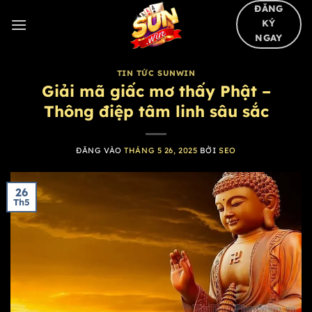
Bỏ
ĐĂNG
KÝ
qua
NGAY
nội
dung
TIN TỨC SUNWIN
Giải mã giấc mơ thấy Phật –
Thông điệp tâm linh sâu sắc
ĐĂNG VÀO
THÁNG 5 26, 2025
BỞI
SEO
26
Th5