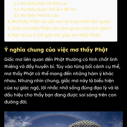
Mơ thấy Phật Tổ Như Lai
Mơ thấy Quan Thế Âm Bồ Tát
Mơ thấy Phật Di Lặc
Mơ thấy Phật và các con số may mắn liên quan
Giấc mơ thấy Phật nên làm gì sau khi tỉnh giấc?
Một số lưu ý khi giải mã giấc mơ thấy Phật
Ý nghĩa chung của việc mơ thấy Phật
Giấc mơ liên quan đến Phật thường có tính chất linh
thiêng và đầy huyền bí. Tùy vào từng bối cảnh cụ thể,
mơ thấy Phật có thể mang đến những hàm ý khác
nhau. Nhưng nhìn chung, giấc mơ này là biểu hiện
của sự giác ngộ, lời nhắc nhở sống đúng đạo lý và là
dấu hiệu cho thấy bạn đang được soi sáng trên con
đường đời.