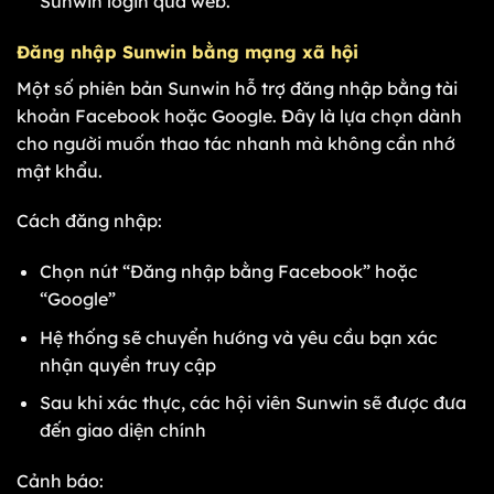
Sunwin login qua web.
Đăng nhập Sunwin bằng mạng xã hội
Một số phiên bản Sunwin hỗ trợ đăng nhập bằng tài
khoản Facebook hoặc Google. Đây là lựa chọn dành
cho người muốn thao tác nhanh mà không cần nhớ
mật khẩu.
Cách đăng nhập:
Chọn nút “Đăng nhập bằng Facebook” hoặc
“Google”
Hệ thống sẽ chuyển hướng và yêu cầu bạn xác
nhận quyền truy cập
Sau khi xác thực, các hội viên Sunwin sẽ được đưa
đến giao diện chính
Cảnh báo: