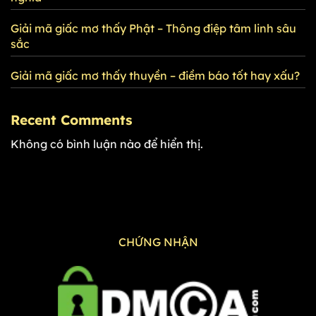
Giải mã giấc mơ thấy Phật – Thông điệp tâm linh sâu
sắc
Giải mã giấc mơ thấy thuyền – điềm báo tốt hay xấu?
Recent Comments
Không có bình luận nào để hiển thị.
CHỨNG NHẬN