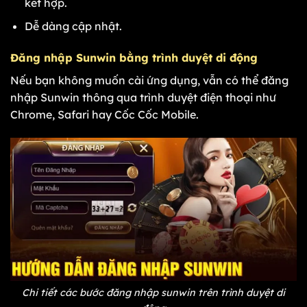
kết hợp.
Dễ dàng cập nhật.
Đăng nhập Sunwin bằng trình duyệt di động
Nếu bạn không muốn cài ứng dụng, vẫn có thể đăng
nhập Sunwin thông qua trình duyệt điện thoại như
Chrome, Safari hay Cốc Cốc Mobile.
Chi tiết các bước đăng nhập sunwin trên trình duyệt di