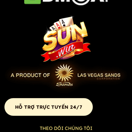
HỖ TRỢ TRỰC TUYẾN 24/7
THEO DÕI CHÚNG TÔI