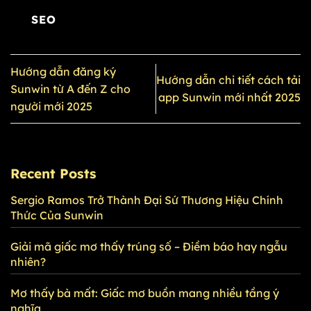
SEO
Hướng dẫn đăng ký
Hướng dẫn chi tiết cách tải
Sunwin từ A đến Z cho
app Sunwin mới nhất 2025
người mới 2025
Recent Posts
Sergio Ramos Trở Thành Đại Sứ Thương Hiệu Chính
Thức Của Sunwin
Giải mã giấc mơ thấy trúng số – Điềm báo hay ngẫu
nhiên?
Mơ thấy bà mất: Giấc mơ buồn mang nhiều tầng ý
nghĩa