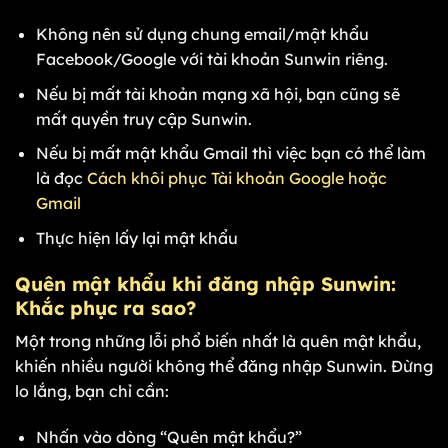
Không nên sử dụng chung email/mật khẩu
Facebook/Google với tài khoản Sunwin riêng.
Nếu bị mất tài khoản mạng xã hội, bạn cũng sẽ
mất quyền truy cập Sunwin.
Nếu bị mất mật khẩu Gmail thì việc bạn có thể làm
là đọc
Cách khôi phục Tài khoản Google hoặc
Gmail
Thực hiện lấy lại mật khẩu
Quên mật khẩu khi đăng nhập Sunwin:
Khắc phục ra sao?
Một trong những lỗi phổ biến nhất là quên mật khẩu,
khiến nhiều người không thể đăng nhập Sunwin. Đừng
lo lắng, bạn chỉ cần:
Nhấn vào dòng “Quên mật khẩu?”