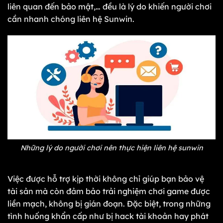
liên quan đến bảo mật,… đều là lý do khiến người chơi
cần nhanh chóng liên hệ Sunwin.
Những lý do người chơi nên thực hiện liên hệ sunwin
Việc được hỗ trợ kịp thời không chỉ giúp bạn bảo vệ
tài sản mà còn đảm bảo trải nghiệm chơi game được
liền mạch, không bị gián đoạn. Đặc biệt, trong những
tình huống khẩn cấp như bị hack tài khoản hay phát