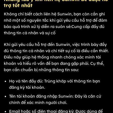
trợ tốt nhất
Không chỉ biết cách liên hệ Sunwin, bạn còn cần ghi
nhớ một số nguyên tắc khi gửi yêu cầu hỗ trợ để đảm
bảo quá trình xử lý diễn ra suôn sẻ:Cung cấp đầy đủ
thông tin cá nhân và sự cố
Khi gửi yêu cầu hỗ trợ đến Sunwin, việc trình bày đầy
đủ thông tin cá nhân và chi tiết sự cố là điều cần thiết.
Điều này giúp hệ thống nhanh chóng xác minh tài
khoản và hiểu rõ vấn đề bạn đang gặp phải. Cụ thể,
bạn cần chuẩn bị những thông tin sau:
Họ và tên đầy đủ: Trùng khớp với thông tin bạn
đăng ký tài khoản.
Tên tài khoản đăng nhập Sunwin: Đây là căn cứ
chính để xác minh người chơi.
Email hoặc số điện thoại đăng ký: Được dùng để