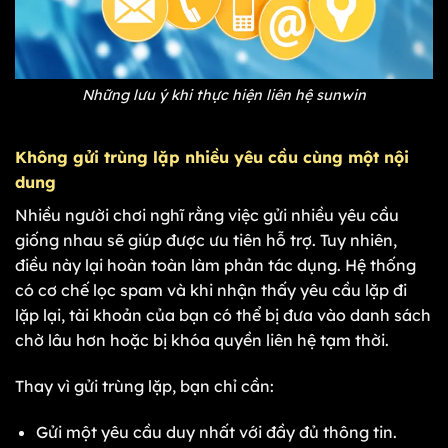
Những lưu ý khi thực hiện liên hệ sunwin
Không gửi trùng lặp nhiều yêu cầu cùng một nội
dung
Nhiều người chơi nghĩ rằng việc gửi nhiều yêu cầu
giống nhau sẽ giúp được ưu tiên hỗ trợ. Tuy nhiên,
điều này lại hoàn toàn làm phản tác dụng. Hệ thống
có cơ chế lọc spam và khi nhận thấy yêu cầu lặp đi
lặp lại, tài khoản của bạn có thể bị đưa vào danh sách
chờ lâu hơn hoặc bị khóa quyền liên hệ tạm thời.
Thay vì gửi trùng lặp, bạn chỉ cần:
Gửi một yêu cầu duy nhất với đầy đủ thông tin.