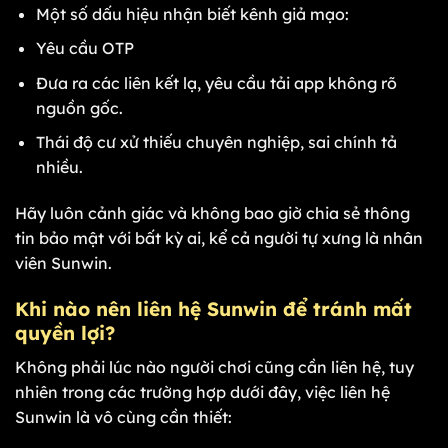
Một số dấu hiệu nhận biết kênh giả mạo:
Yêu cầu OTP
Đưa ra các liên kết lạ, yêu cầu tải app không rõ
nguồn gốc.
Thái độ cư xử thiếu chuyên nghiệp, sai chính tả
nhiều.
Hãy luôn cảnh giác và không bao giờ chia sẻ thông
tin bảo mật với bất kỳ ai, kể cả người tự xưng là nhân
viên Sunwin.
Khi nào nên liên hệ Sunwin để tránh mất
quyền lợi?
Không phải lúc nào người chơi cũng cần liên hệ, tuy
nhiên trong các trường hợp dưới đây, việc liên hệ
Sunwin là vô cùng cần thiết: