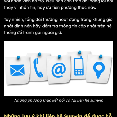
với nhân viên hỗ trợ. Nếu bạn cần trao đổi bằng lời nói
thay vì nhắn tin, hãy ưu tiên phương thức này.
Tuy nhiên, tổng đài thường hoạt động trong khung giờ
nhất định nên hãy kiểm tra thông tin cập nhật trên hệ
thống để tránh gọi ngoài giờ.
Những phương thức kết nối có tại liên hệ sunwin
Những lưu ý khi liên hệ Sunwin để được hỗ