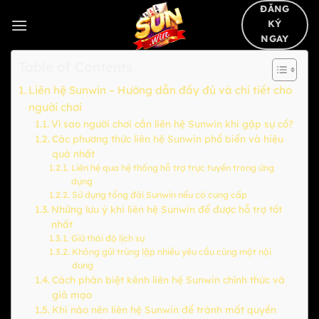
Bỏ
ĐĂNG
KÝ
qua
NGAY
nội
dung
Table of Contents
Liên hệ Sunwin – Hướng dẫn đầy đủ và chi tiết cho
người chơi
Vì sao người chơi cần liên hệ Sunwin khi gặp sự cố?
Các phương thức liên hệ Sunwin phổ biến và hiệu
quả nhất
Liên hệ qua hệ thống hỗ trợ trực tuyến trong ứng
dụng
Sử dụng tổng đài Sunwin nếu có cung cấp
Những lưu ý khi liên hệ Sunwin để được hỗ trợ tốt
nhất
Giữ thái độ lịch sự
Không gửi trùng lặp nhiều yêu cầu cùng một nội
dung
Cách phân biệt kênh liên hệ Sunwin chính thức và
giả mạo
Khi nào nên liên hệ Sunwin để tránh mất quyền