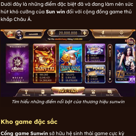
Dưới đây là những điểm đặc biệt đã và đang làm nên sức
hút khó cưỡng của
Sun win
đối với cộng đồng game thủ
khắp Châu Á.
Tìm hiểu những điểm nổi bật của thương hiệu sunwin
Kho game đặc sắc
Cổng game Sunwin
sở hữu hệ sinh thái game cực kỳ