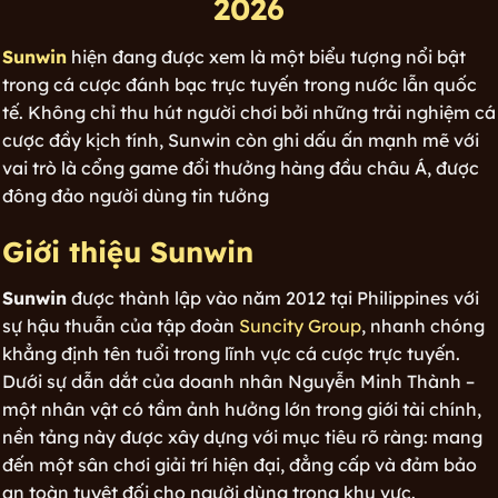
2026
Sunwin
hiện đang được xem là một biểu tượng nổi bật
trong cá cược đánh bạc trực tuyến trong nước lẫn quốc
tế. Không chỉ thu hút người chơi bởi những trải nghiệm cá
cược đầy kịch tính, Sunwin còn ghi dấu ấn mạnh mẽ với
vai trò là cổng game đổi thưởng hàng đầu châu Á, được
đông đảo người dùng tin tưởng
Giới thiệu Sunwin
Sunwin
được thành lập vào năm 2012 tại Philippines với
sự hậu thuẫn của tập đoàn
Suncity Group
, nhanh chóng
khẳng định tên tuổi trong lĩnh vực cá cược trực tuyến.
Dưới sự dẫn dắt của doanh nhân Nguyễn Minh Thành –
một nhân vật có tầm ảnh hưởng lớn trong giới tài chính,
nền tảng này được xây dựng với mục tiêu rõ ràng: mang
đến một sân chơi giải trí hiện đại, đẳng cấp và đảm bảo
an toàn tuyệt đối cho người dùng trong khu vực.