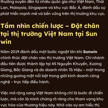
thường xuyên đến từ nhiều quốc gia như Việt Nam, Thái
Lan, Malaysia, Singapore và khu vực Bắc Á, đánh dấu sự
phát triển mạnh mẽ và bền vững trên thị trường khu vực.
Tầm nhìn chiến lược – Đặt chân
tại thị trường Việt Nam tại Sun
win
Năm 2019 đánh dấu một bước ngoặt lớn khi
Sunwin
chính thức đặt chân vào thị trường Việt Nam. Chi nhánh
đầu tiên được thành lập tại 45 Nguyễn Khuyến, Xương
Giang, Bắc Giang và do doanh nhân Tô Hiệu – một trong
những gương mặt nổi bật trong giới kinh doanh công
nghệ – trực tiếp điều hành.
Việc mở rộng sang Việt Nam không chỉ là bước đi chiến
lược, mà còn là minh chứng rõ ràng cho tham vọng khu
vực hóa của thương hiệu này. Nhờ vào sự am hiểu thị